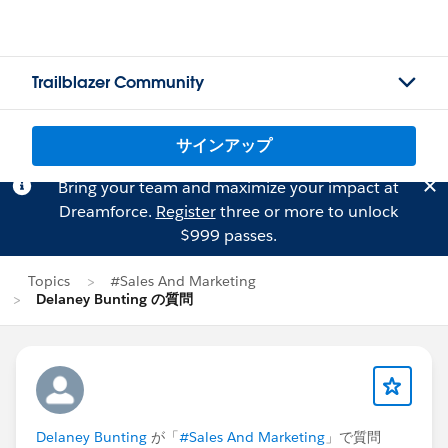
Trailblazer Community
サインアップ
Bring your team and maximize your impact at
Dreamforce.
Register
three or more to unlock
$999 passes.
Topics
#Sales And Marketing
Delaney Bunting の質問
Delaney Bunting
が「
#Sales And Marketing
」で質問