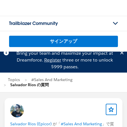
Trailblazer Community
サインアップ
Bring your team and maximize your impact at
Dreamforce.
Register
three or more to unlock
$999 passes.
Topics
#Sales And Marketing
Salvador Rios の質問
Salvador Rios (Epicor)
が「
#Sales And Marketing
」で質