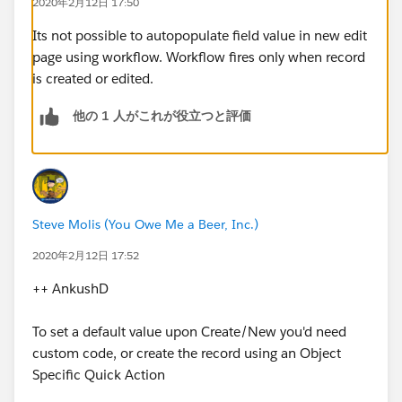
2020年2月12日 17:50
Its not possible to autopopulate field value in new edit
page using workflow. Workflow fires only when record
is created or edited.
他の 1 人がこれが役立つと評価
Steve Molis (You Owe Me a Beer, Inc.)
2020年2月12日 17:52
++ AnkushD
To set a default value upon Create/New you'd need
custom code, or create the record using an Object
Specific Quick Action