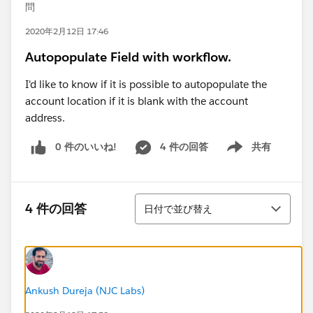
問
2020年2月12日 17:46
Autopopulate Field with workflow.
I'd like to know if it is possible to autopopulate the
account location if it is blank with the account
address.
0 件のいいね!
4 件の回答
共有
Show menu
並び替え
4 件の回答
日付で並び替え
Ankush Dureja (NJC Labs)