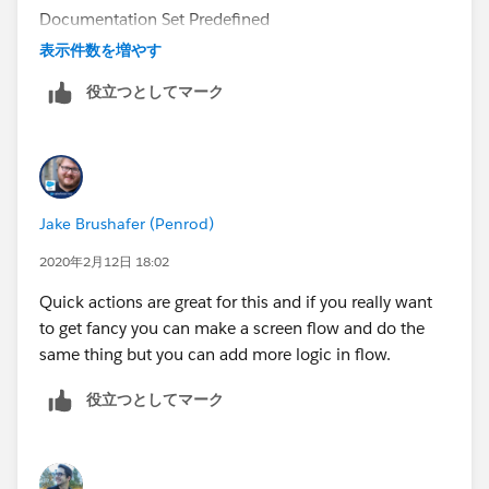
Documentation Set Predefined
Field Values for Quick Action Fields
表示件数を増やす
役立つとしてマーク
https://help.salesforce.com/articleView?
id=predefined_field_values.htm&type=5
(
https://help.salesforce.com/articleView?
id=predefined_field_values.htm&type=5
)
Jake Brushafer (Penrod)
2020年2月12日 18:02
Quick actions are great for this and if you really want
to get fancy you can make a screen flow and do the
same thing but you can add more logic in flow.
役立つとしてマーク