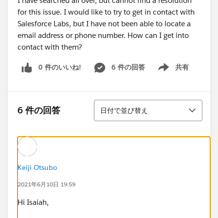
I have searched all over, but cannot find a resolution
for this issue. I would like to try to get in contact with
Salesforce Labs, but I have not been able to locate a
email address or phone number. How can I get into
contact with them?
0 件のいいね!
6 件の回答
共有
Show menu
並び替え
6 件の回答
日付で並び替え
Keiji Otsubo
2021年6月10日 19:59
Hi Isaiah,