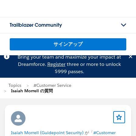
Trailblazer Community
サインアップ
Bring your team and maximize your impact at
Dreamforce.
Register
three or more to unlock
$999 passes.
Topics
#Customer Service
Isaiah Morrell の質問
Isaiah Morrell (Guidepoint Security)
が「
#Customer