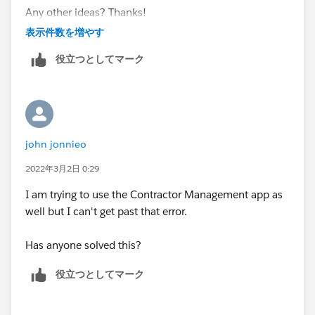
Any other ideas? Thanks!
表示件数を増やす
役立つとしてマーク
john jonnieo
2022年3月2日 0:29
I am trying to use the Contractor Management app as
well but I can't get past that error.
Has anyone solved this?
役立つとしてマーク