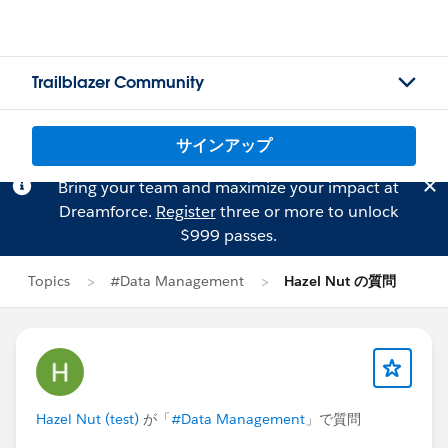
Trailblazer Community
サインアップ
Bring your team and maximize your impact at
Dreamforce.
Register
three or more to unlock
$999 passes.
Topics
#Data Management
Hazel Nut の質問
Hazel Nut (test)
が「
#Data Management
」で質問