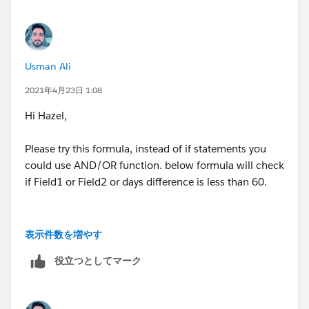
Usman Ali
2021年4月23日 1:08
Hi Hazel,
Please try this formula, instead of if statements you
could use AND/OR function. below formula will check
if Field1 or Field2 or days difference is less than 60.
表示件数を増やす
OR
役立つとしてマーク
(
	ISBLANK( field1__c ),
	(TODAY() - field1__c) < 60,