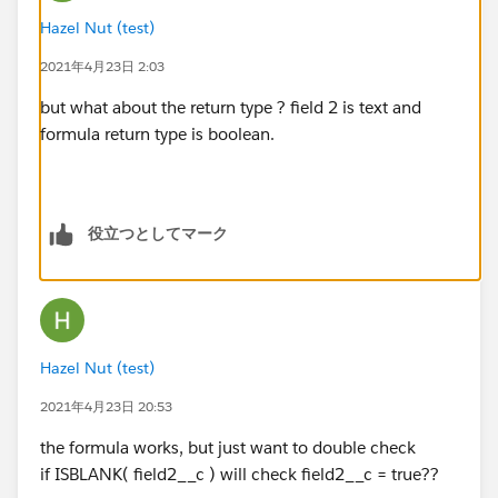
Hazel Nut (test)
2021年4月23日 2:03
but what about the return type ? field 2 is text and
formula return type is boolean.
役立つとしてマーク
Hazel Nut (test)
2021年4月23日 20:53
the formula works, but just want to double check
if ISBLANK( field2__c ) will check field2__c = true??