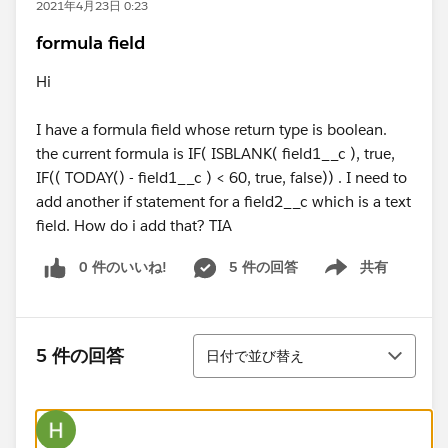
2021年4月23日 0:23
formula field
Hi
I have a formula field whose return type is boolean.
the current formula is IF( ISBLANK( field1__c ), true,
IF(( TODAY() - field1__c ) < 60, true, false)) . I need to
add another if statement for a field2__c which is a text
field. How do i add that? TIA
0 件のいいね!
5 件の回答
共有
Show menu
並び替え
5 件の回答
日付で並び替え