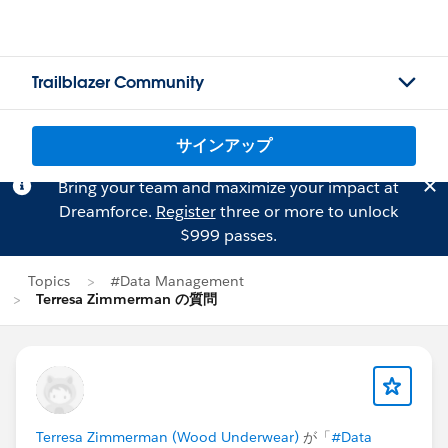
Trailblazer Community
サインアップ
Bring your team and maximize your impact at
Dreamforce.
Register
three or more to unlock
$999 passes.
Topics
#Data Management
Terresa Zimmerman の質問
Terresa Zimmerman (Wood Underwear)
が「
#Data