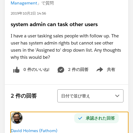
Management
」で質問
2019年10月2日 14:56
system admin can task other users
I have a user tasking sales people with follow up. The
user has system admin rights but cannot see other
users in the 'Assigned to' drop down list. Any thoughts
why this would be?
0 件のいいね!
2 件の回答
共有
Show menu
並び替え
2 件の回答
日付で並び替え
承認された回答
David Holmes (Fathom)