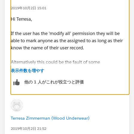
2019年10月2日 15:01
Hi Terresa,
If the user has the 'modify all' permission they will be
able to mark anyone as the assigned to as long as their
know the name of their user record.
Alternatively this could be the fault of some
automation that hasn't been set up correctly. Where
表示件数を増やす
the automation is creating the followup tasks, but the
他の 1 人がこれが役立つと評価
admin is still marked as the created by user.
Without more details it is hard to know.
Terresa Zimmerman (Wood Underwear)
2019年10月2日 21:52