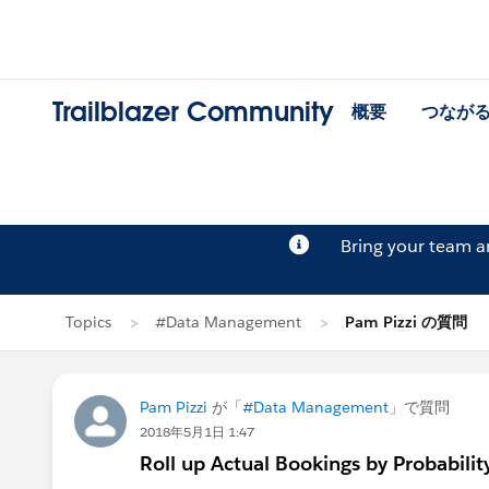
Trailblazer Community
概要
つなが
Bring your team 
Topics
#Data Management
Pam Pizzi の質問
Pam Pizzi
が「
#Data Management
」で質問
2018年5月1日 1:47
Roll up Actual Bookings by Probabili