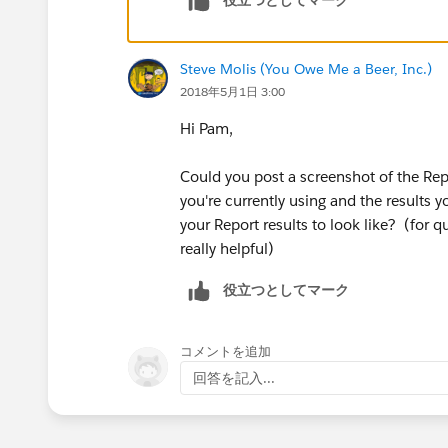
Steve Molis (You Owe Me a Beer, Inc.)
2018年5月1日 3:00
Hi Pam,
Could you post a screenshot of the Repo
you're currently using and the results 
your Report results to look like? (for 
really helpful)
役立つとしてマーク
コメントを追加
回答を記入...