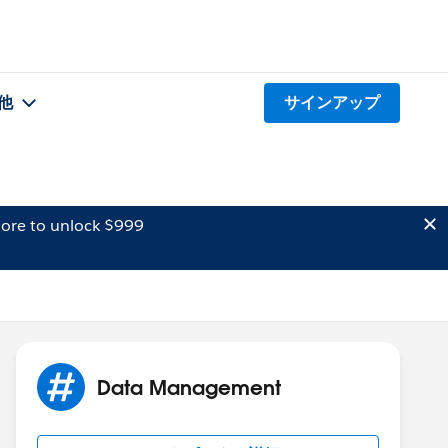
他
サインアップ
ore to unlock $999
Data Management