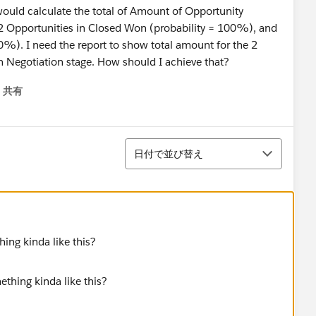
would calculate the total of Amount of Opportunity
e 2 Opportunities in Closed Won (probability = 100%), and
50%). I need the report to show total amount for the 2
n Negotiation stage. How should I achieve that?
共有
menu
並び替え
日付で並び替え
ing kinda like this?