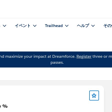
る
イベント
Trailhead
ヘルプ
その
and maximize your impact at Dreamforce.
Register
three or m
passes.
ty %