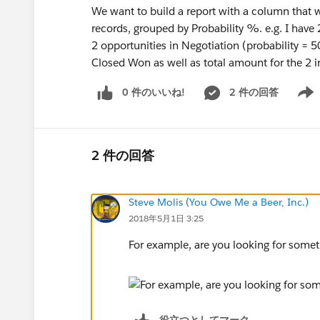
We want to build a report with a column that 
records, grouped by Probability %. e.g. I hav
2 opportunities in Negotiation (probability = 
Closed Won as well as total amount for the 2 i
0 件のいいね!
2 件の回答
Show 
2 件の回答
Steve Molis (You Owe Me a Beer, Inc.)
2018年5月1日 3:25
For example, are you looking for someth
役立つとしてマーク