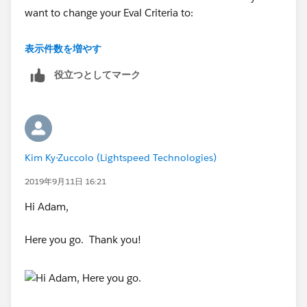
want to change your Eval Criteria to:
Parent Account is null Boolean False
表示件数を増やす
役立つとしてマーク
Prent Account License Activation date is null Boolean
False
Kim Ky-Zuccolo (Lightspeed Technologies)
2019年9月11日 16:21
Hi Adam,
Here you go. Thank you!