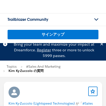
Trailblazer Community
サインアップ
Bring your team and maximize your impact at
Dreamforce.
Register
three or more to unlock
$999 passes.
Topics
#Sales And Marketing
Kim Ky-Zuccolo の質問
Kim Ky-Zuccolo (Lightspeed Technologies)
が「
#Sales