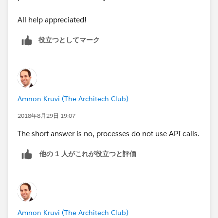
All help appreciated!
役立つとしてマーク
Amnon Kruvi (The Architech Club)
2018年8月29日 19:07
The short answer is no, processes do not use API calls.
他の 1 人がこれが役立つと評価
Amnon Kruvi (The Architech Club)