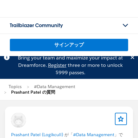
Trailblazer Community
サインアップ
Bring your team and maximize your impact at
Dreamforce.
Register
three or more to unlock
$999 passes.
Topics
#Data Management
Prashant Patel の質問
Prashant Patel (Logikcull)
が「
#Data Management
」で