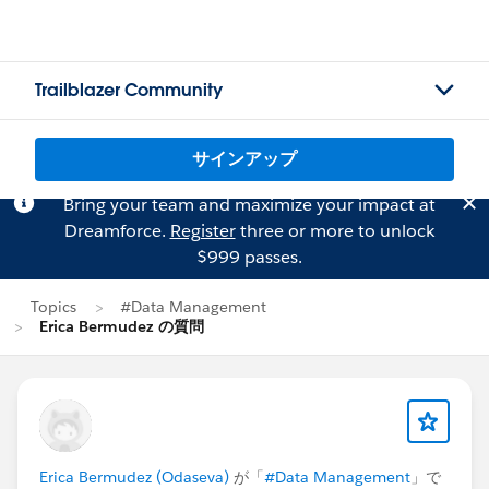
Trailblazer Community
サインアップ
Bring your team and maximize your impact at
Dreamforce.
Register
three or more to unlock
$999 passes.
Topics
#Data Management
Erica Bermudez の質問
Erica Bermudez (Odaseva)
が「
#Data Management
」で