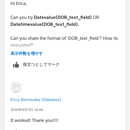
Hi Erica,
Can you try
Datevalue(DOB_text_field)
OR
Datetimevalue(DOB_text_field).
Can you share the format of 'DOB_text_field'? How its
populated?
表示件数を増やす
役立つとしてマーク
Erica Bermudez (Odaseva)
2020年8月3日 16:46
It worked! Thank you!!!!