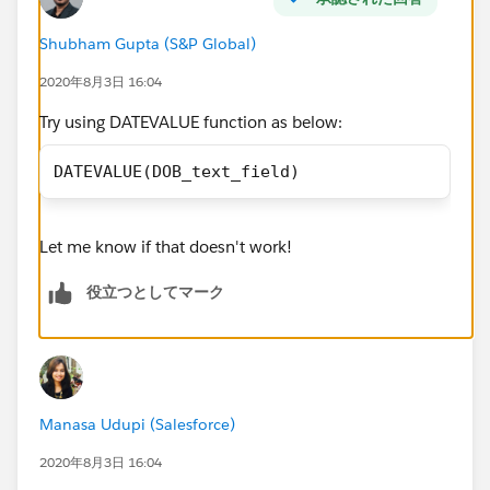
Shubham Gupta (S&P Global)
2020年8月3日 16:04
Try using DATEVALUE function as below:
DATEVALUE(DOB_text_field)
Let me know if that doesn't work!
役立つとしてマーク
Manasa Udupi (Salesforce)
2020年8月3日 16:04