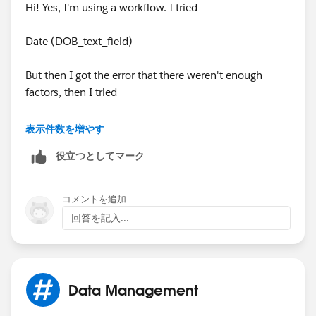
Hi! Yes, I'm using a workflow. I tried
Date (DOB_text_field)
But then I got the error that there weren't enough
factors, then I tried
Date (DOB_text_field, DOB_text_field, DOB_text_field)
表示件数を増やす
役立つとしてマーク
and got an error that it needed numbers not text
コメントを追加
回答を記入...
Data Management