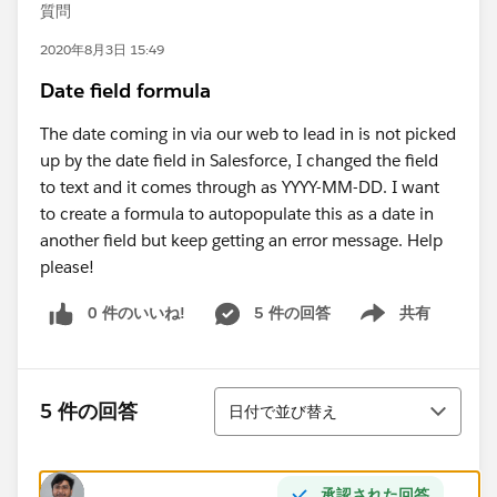
質問
2020年8月3日 15:49
Date field formula
The date coming in via our web to lead in is not picked
up by the date field in Salesforce, I changed the field
to text and it comes through as YYYY-MM-DD. I want
to create a formula to autopopulate this as a date in
another field but keep getting an error message. Help
please!
0 件のいいね!
5 件の回答
共有
Show menu
並び替え
5 件の回答
日付で並び替え
承認された回答