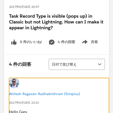
2017年6月26日 20:57
Task Record Type is visible (pops up) in
Classic but not Lightning. How can I make it
appear in Lightning?
0 件のいいね!
4 件の回答
共有
Show menu
並び替え
4 件の回答
日付で並び替え
Ahilesh Ragavan Radhakrishnan (Simplus)
2017年6月26日 22:01
Hello Gary,