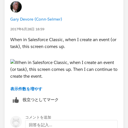
Gary Devore (Conn-Selmer)
2017年6月28日 18:59
When in Salesforce Classic, when I create an event (or
task), this screen comes up.
表示件数を増やす
Then I can continue to create the event. In Lightning it
doesn't ask for this and I get different fields (a
役立つとしてマーク
different page layout ?). Does Lightning just default to
a record type?
コメントを追加
回答を記入...
Thanks,