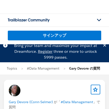
Trailblazer Community
サインアップ
Bring your team and maximize your impact at
Dreamforce.
Register
three or more to unlock
$999 passes.
Topics
#Data Management
Gary Devore の質問
Gary Devore (Conn-Selmer)
が「
#Data Management
」で
質問