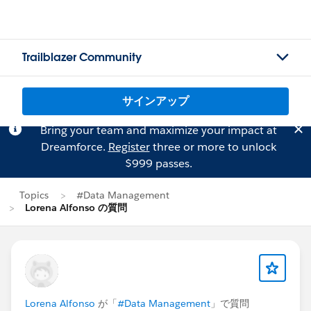
Trailblazer Community
サインアップ
Bring your team and maximize your impact at
Dreamforce.
Register
three or more to unlock
$999 passes.
Topics
#Data Management
Lorena Alfonso の質問
Lorena Alfonso
が「
#Data Management
」で質問