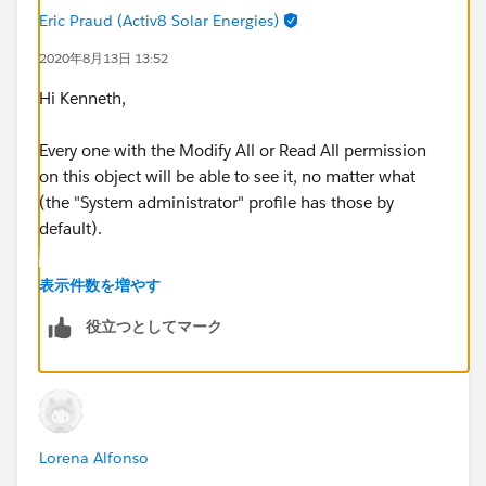
Eric Praud (Activ8 Solar Energies)
2020年8月13日 13:52
Hi Kenneth,
Every one with the Modify All or Read All permission
on this object will be able to see it, no matter what
(the "System administrator" profile has those by
default).
Having said that, you would need to go to set up>
表示件数を増やす
Sharing settings and set the org wide default for this
役立つとしてマーク
object to private
You could then add a criteria based sharing rule on this
object:
Lorena Alfonso
Name not equal to XXX