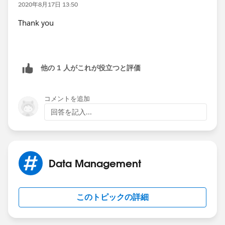
2020年8月17日 13:50
Share with Public Group> All Internal Users
Thank you
Set the access to read only or Read/Write so it gives
the same access as everyone had before
他の 1 人がこれが役立つと評価
Now go to those 2 profiles and select the Read All
and/or Modify All permission on this object
コメントを追加
回答を記入...
Data Management
このトピックの詳細