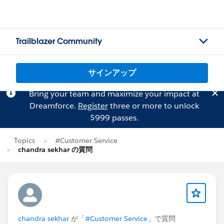
Trailblazer Community
サインアップ
Bring your team and maximize your impact at
Dreamforce.
Register
three or more to unlock
$999 passes.
Topics
#Customer Service
chandra sekhar の質問
chandra sekhar
が「
#Customer Service
」で質問