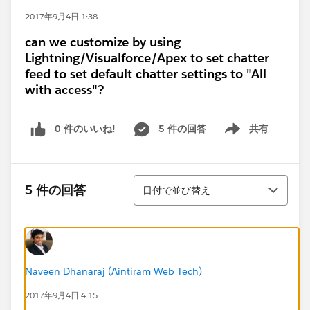
2017年9月4日 1:38
can we customize by using
Lightning/Visualforce/Apex to set chatter
feed to set default chatter settings to "All
with access"?
0 件のいいね!
5 件の回答
共有
Show menu
並び替え
5 件の回答
日付で並び替え
Naveen Dhanaraj (Aintiram Web Tech)
2017年9月4日 4:15