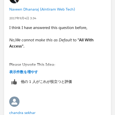
Naveen Dhanaraj (Aintiram Web Tech)
2017年9月4日 3:34
I think I have answered this question before,
No,We cannot make this as Default
to
"All With
Access".
Please Upvote This Idea:
表示件数を増やす
https://success.salesforce.com/ideaView?
他の 1 人がこれが役立つと評価
id=08730000000DgaLAAS
https://success.salesforce.com/ideaView?
id=08730000000DkL7AAK
chandra sekhar