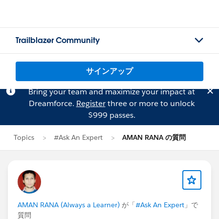
Trailblazer Community
サインアップ
Bring your team and maximize your impact at
Dreamforce.
Register
three or more to unlock
$999 passes.
Topics
#Ask An Expert
AMAN RANA の質問
AMAN RANA (Always a Learner)
が「
#Ask An Expert
」で
質問