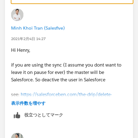
Minh Khoi Tran (Salesfive)
2021年2月4日 14:27
Hi Henry,
if you are using the sync (I assume you dont want to
leave it on pause for ever) the master will be
Salesforce. So deactive the user in Salesforce
see:
https://salesforceben.com/the-drip/delete-
pardot-user/
表示件数を増やす
役立つとしてマーク
Khoi