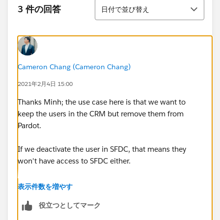
並び替え
3 件の回答
日付で並び替え
Cameron Chang (Cameron Chang)
2021年2月4日 15:00
Thanks Minh; the use case here is that we want to
keep the users in the CRM but remove them from
Pardot.
If we deactivate the user in SFDC, that means they
won't have access to SFDC either.
The ideal situation here is to have them Active in CRM,
表示件数を増やす
but Inactive/Deleted in Pardot.
役立つとしてマーク
Thoughts?