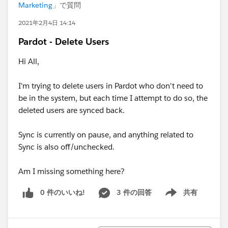
Marketing
」で質問
2021年2月4日 14:14
Pardot - Delete Users
Hi All,
I'm trying to delete users in Pardot who don't need to
be in the system, but each time I attempt to do so, the
deleted users are synced back.
Sync is currently on pause, and anything related to
Sync is also off/unchecked.
Am I missing something here?
0 件のいいね!
3 件の回答
共有
Show menu