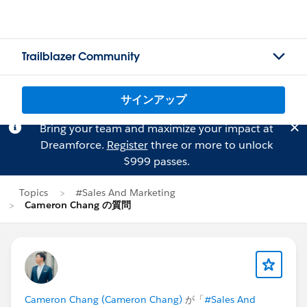
Trailblazer Community
サインアップ
Bring your team and maximize your impact at
Dreamforce.
Register
three or more to unlock
$999 passes.
Topics
#Sales And Marketing
Cameron Chang の質問
Cameron Chang (Cameron Chang)
が「
#Sales And