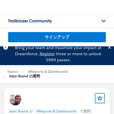
Trailblazer Community
サインアップ
Bring your team and maximize your impact at
Dreamforce.
Register
three or more to unlock
$999 passes.
Topics
#Reports & Dashboards
Idan Brand の質問
Idan Brand
が「
#Reports & Dashboards
」で質問