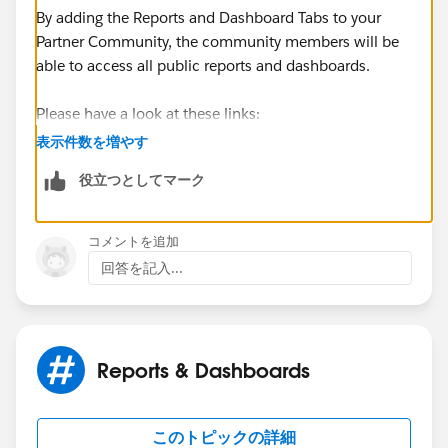
By adding the Reports and Dashboard Tabs to your
Partner Community, the community members will be
able to access all public reports and dashboards.
Please have a look at these links:
表示件数を増やす
- Exposing Reports and Dashboards to Partner
役立つとしてマーク
Communities (
https://taroworks.zendesk.com/hc/en-
us/articles/204028340-03-Exposing-Reports-and-
Dashboards-to-Partner-Communities
)
コメントを追加
回答を記入...
- Community Reporting
(
https://help.salesforce.com/articleView?
id=networks_reporting_intro.htm&type=5
)
Reports & Dashboards
Let me know if this helps :-)
Best,
このトピックの詳細