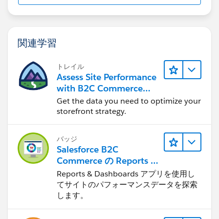
Gauthier
関連学習
トレイル
Assess Site Performance
with B2C Commerce
Reports & Dashboards
Get the data you need to optimize your
storefront strategy.
バッジ
Salesforce B2C
Commerce の Reports &
Dashboards
Reports & Dashboards アプリを使用し
てサイトのパフォーマンスデータを探索
します。