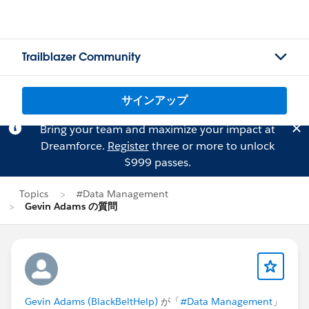
Trailblazer Community
サインアップ
Bring your team and maximize your impact at
Dreamforce.
Register
three or more to unlock
$999 passes.
Topics
#Data Management
Gevin Adams の質問
Gevin Adams (BlackBeltHelp)
が「
#Data Management
」