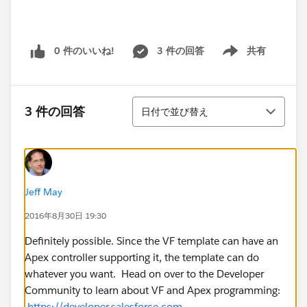
0 件のいいね!
3 件の回答
共有
Show menu
並び替え
3 件の回答
日付で並び替え
Jeff May
2016年8月30日 19:30
Definitely possible. Since the VF template can have an
Apex controller supporting it, the template can do
whatever you want. Head on over to the Developer
Community to learn about VF and Apex programming:
https://developer.salesforce.com