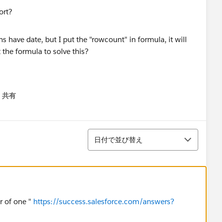
 have date, but I put the "rowcount" in formula, it will
 the formula to solve this?
共有
menu
並び替え
日付で並び替え
r of one "
https://success.salesforce.com/answers?