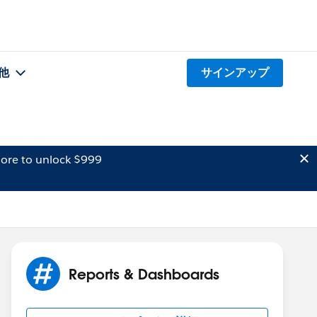
他
サインアップ
ore to unlock $999
Reports & Dashboards