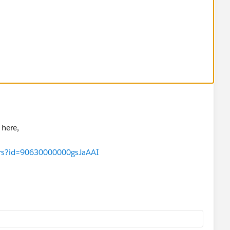
 here,
wers?id=90630000000gsJaAAI