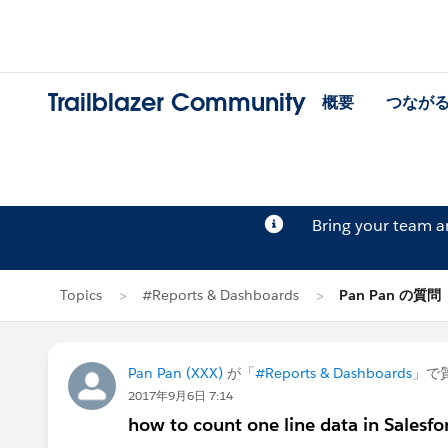
Trailblazer Community
概要
つなが
Bring your team 
Topics
#Reports & Dashboards
Pan Pan の質問
Pan Pan (XXX)
が「
#Reports & Dashboards
」で
2017年9月6日 7:14
how to count one line data in Salesfo