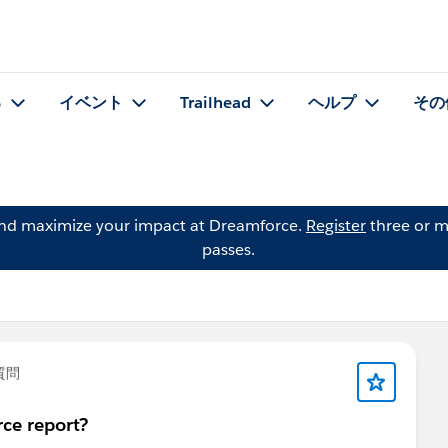
る
イベント
Trailhead
ヘルプ
その
and maximize your impact at Dreamforce.
Register
three or m
passes.
質問
rce report?