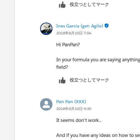
役立つとしてマーク
Ines Garcia (get: Agile)
2018年8月10日 7:04
Hi PanPan?
In your formula you are saying anything
field?
役立つとしてマーク
Pan Pan (XXX)
2018年8月10日 9:30
It seems don't work..
And if you have any ideas on how to set 