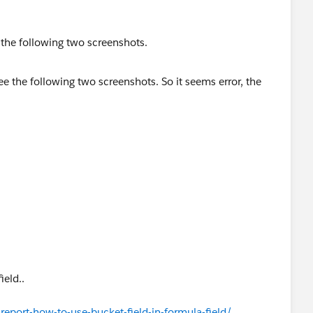
 the following two screenshots.
eturns 0.
ield..
eport-how-to-use-bucket-field-in-formula-field/