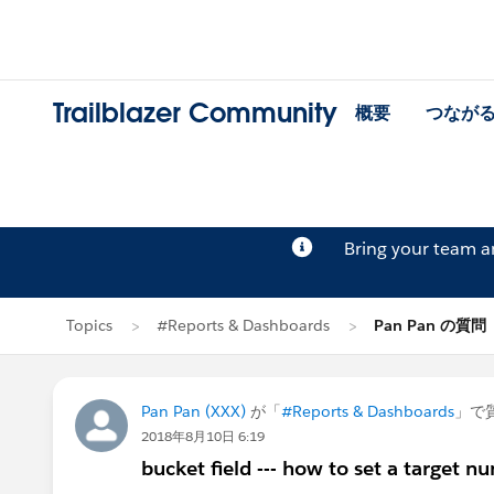
Trailblazer Community
概要
つなが
Bring your team 
Topics
#Reports & Dashboards
Pan Pan の質問
Pan Pan (XXX)
が「
#Reports & Dashboards
」で
2018年8月10日 6:19
bucket field --- how to set a target 