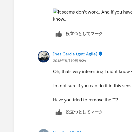
役立つとしてマーク
Ines Garcia (get: Agile)
2018年8月10日 9:24
Oh, thats very interesting I didnt know 
Im not sure if you can do it in this sen
Have you tried to remove the ""?
役立つとしてマーク