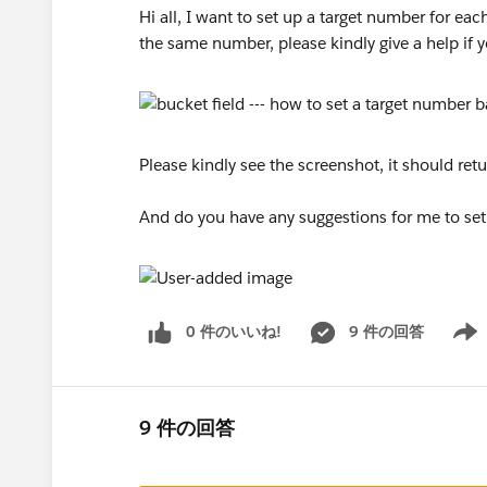
Hi all, I want to set up a target number for each
the same number, please kindly give a help if y
Please kindly see the screenshot, it should ret
And do you have any suggestions for me to set 
0 件のいいね!
9 件の回答
Show 
9 件の回答