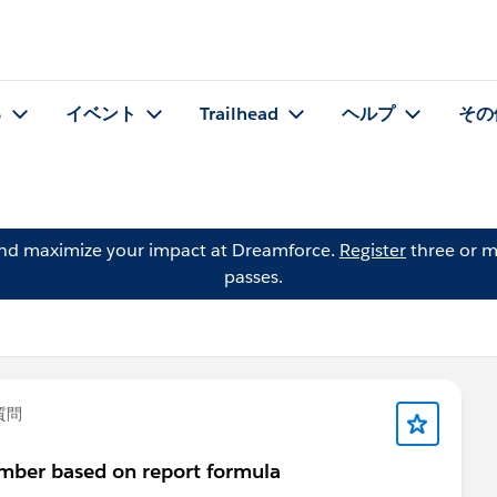
る
イベント
Trailhead
ヘルプ
その
and maximize your impact at Dreamforce.
Register
three or m
passes.
質問
number based on report formula