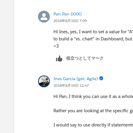
Pan Pan (XXX)
2018年8月10日 7:09
Hi Ines, yes, I want to set a value for "
to build a "vs. chart" in Dashboard, but 
=3
役立つとしてマーク
Ines Garcia (get: Agile)
2018年8月10日 12:47
Hi Pan, I think you can use it as a whole
Rather you are looking at the specific 
I would say to use directly if statements