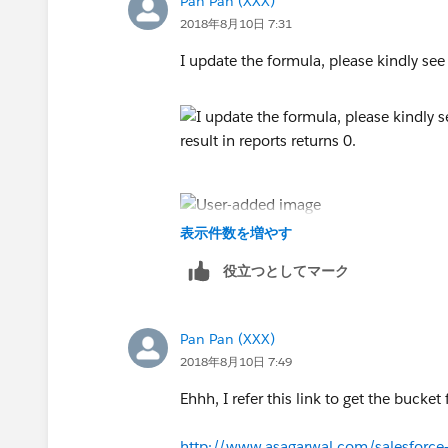
Pan Pan (XXX)
2018年8月10日 7:31
I update the formula, please kindly see
表示件数を増やす
So it seems error, the result in reports r
役立つとしてマーク
Pan Pan (XXX)
2018年8月10日 7:49
Ehhh, I refer this link to get the bucket f
http://www.asagarwal.com/salesforce-r