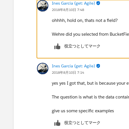
Ines Garcia (get: Agile)
2018年8月10日 7:48
ohhhh, hold on, thats not a field?
Wehre did you selected from BucketF
役立つとしてマーク
Ines Garcia (get: Agile)
2018年8月10日 7:14
yes yes I got that, but is because your 
The question is what is the data contain
give us some specific examples
役立つとしてマーク