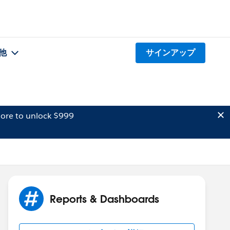
他
サインアップ
ore to unlock $999
Reports & Dashboards