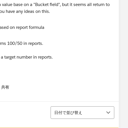
 value base on a "Bucket field", but it seems all return to
ou have any ideas on this.
urns 100/50 in reports.
a target number in reports.
共有
menu
並び替え
日付で並び替え