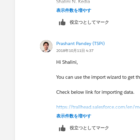
Shalini N. Kedia
Chairperson,
表示件数を増やす
Fragile X Society-India
役立つとしてマーク
+919820199092
+912266642151
www.fragilex.in
Prashant Pandey (TSPi)
2018年10月11日 4:37
Hi Shalini,
You can use the import wizard to get th
Check below link for importing data.
https://trailhead.salesforce.com/en
x_implementation_data_import
表示件数を増やす
役立つとしてマーク
You can create newsletter in salesforce