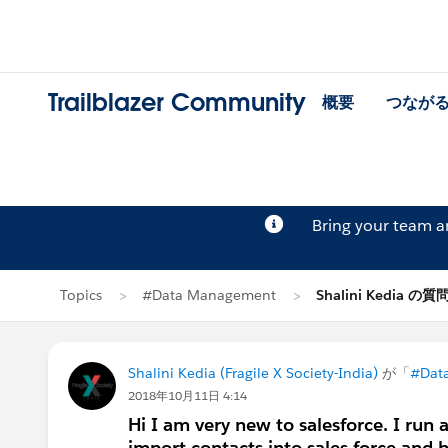
Trailblazer Community
概要
つなが
Bring your team 
Topics
#Data Management
Shalini Kedia の質
Shalini Kedia (Fragile X Society-India)
が「
#Dat
2018年10月11日 4:14
Hi I am very new to salesforce. I run 
import contacts into sales force and 