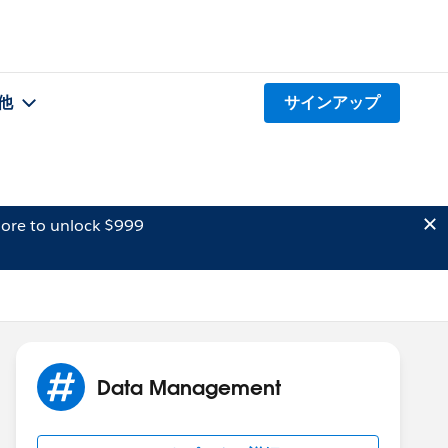
他
サインアップ
ore to unlock $999
Data Management