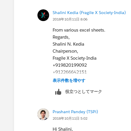
Shalini Kedia (Fragile X Society-India)
2018年10月11日 8:06
From various excel sheets.
Regards,
Shalini N. Kedia
Chairperson,
Fragile X Society-India
+919820199092
+912266642151
www.fragilex.in
表示件数を増やす
役立つとしてマーク
Prashant Pandey (TSPi)
2018年10月11日 5:02
Hi Shalini,