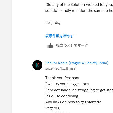
Did any of the Solution worked for you, 
solution kindly mention the same to he
Regards,
Lalit
表示件数を増やす
役立つとしてマーク
Shalini Kedia (Fragile X Society-India)
2018年10月11日 4:58
Thank you Prashant.
I will try your suggestions.
I am actually even struggling to get star
It’s quite confusing.
Any links on how to get started?
Regards,