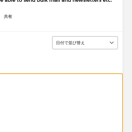
共有
 menu
並び替え
日付で並び替え