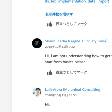
its/lex_implementation_data_import
https://www.youtube.com/watch?v
表示件数を増やす
役立つとしてマーク
--
Thanks,
Shalini Kedia (Fragile X Society-India)
2018年10月11日 9:22
Pashant
Hi, I am not understanding how to get
start from basics please.
役立つとしてマーク
Lalit Arora (Melonleaf Consulting)
2018年10月11日 18:53
Hi,