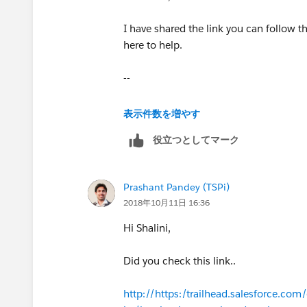
I have shared the link you can follow t
here to help.
--
Thanks,
表示件数を増やす
役立つとしてマーク
Prashant
Prashant Pandey (TSPi)
2018年10月11日 16:36
Hi Shalini,
Did you check this link..
http://https:/trailhead.salesforce.