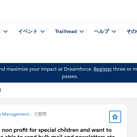
る
イベント
Trailhead
ヘルプ
その
and maximize your impact at Dreamforce.
Register
three or m
passes.
問
a Management
」で質問
a non profit for special children and want to
be able to send bulk mail and newsletters etc.