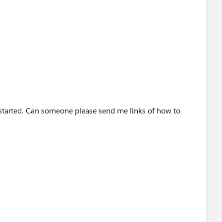
=QAEL8OBOKPY
 started. Can someone please send me links of how to