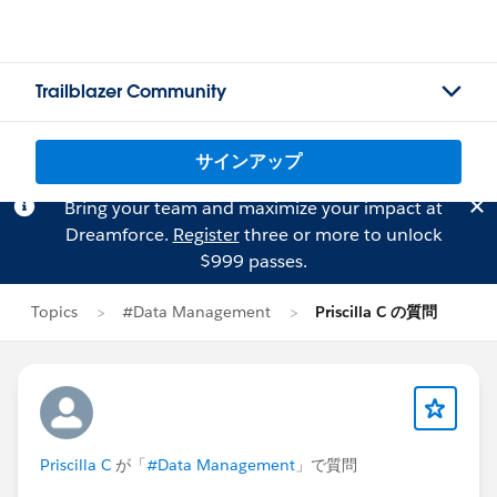
Trailblazer Community
サインアップ
Bring your team and maximize your impact at
Dreamforce.
Register
three or more to unlock
$999 passes.
Topics
#Data Management
Priscilla C の質問
Priscilla C
が「
#Data Management
」で質問