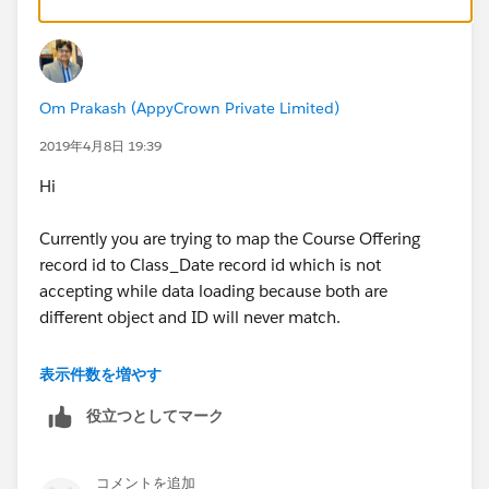
Om Prakash (AppyCrown Private Limited)
2019年4月8日 19:39
Hi
Currently you are trying to map the Course Offering
record id to Class_Date record id which is not
accepting while data loading because both are
different object and ID will never match.
Few concerns-
表示件数を増やす
役立つとしてマーク
1. I think you should insert new records of Class Date
insted of update, and link with existing course
Offering.
コメントを追加