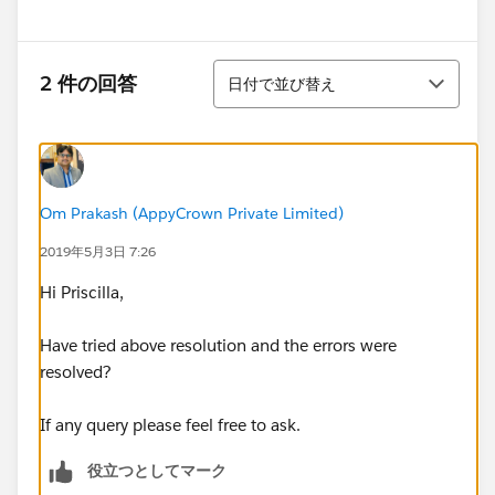
並び替え
2 件の回答
日付で並び替え
Om Prakash (AppyCrown Private Limited)
2019年5月3日 7:26
Hi Priscilla,
Have tried above resolution and the errors were
resolved?
If any query please feel free to ask.
役立つとしてマーク