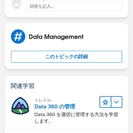
回答を記入...
2. Cource Offering record ID of file should be map
with Cource_offering_c field. (Currently mapped with
OwnerId)
Data Management
3. Remove the Cource Offering (text) mapping.
(Currently mapped with Cource_offering_c
このトピックの詳細
lets give a try and let us know if any query
関連学習
トレイル
Data 360 の管理
Data 360 を適切に管理する方法を学習
します。