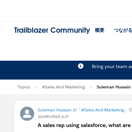
Trailblazer Community
概要
つなが
Bring your team 
Topics
#Sales And Marketing
Suleman Hussai
Suleman Hussain
が「
#Sales And Marketing
」
2015年4月6日 6:37
A sales rep using salesforce, what a