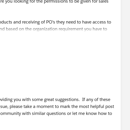
you looking for the permissions to be given for sales
products and receiving of PO's they need to have access to
nd based on the organization requirement you have to
.
com/For-a-sales-rep-using-salesforce-com-what-are-the-
/10/62-sales-tips-and-sales-quotes-from-top-sales-
iding you with some great suggestions. If any of these
ssue, please take a moment to mark the most helpful post
 community with similar questions or let me know how to