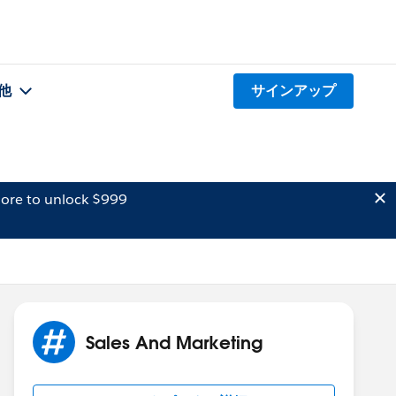
他
サインアップ
ore to unlock $999
Sales And Marketing