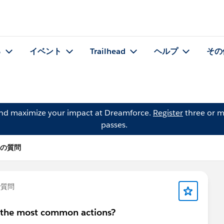
る
イベント
Trailhead
ヘルプ
その
and maximize your impact at Dreamforce.
Register
three or m
passes.
n の質問
で質問
re the most common actions?