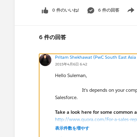
0 件のいいね!
6 件の回答
Show 
6 件の回答
Pritam Shekhawat (PwC South East Asia
2015年4月6日 6:42
Hello Suleman,
It's depends on your company bus
Salesforce.
Take a look here for some common ac
http://www.quora.com/For-a-sales-re
actions
表示件数を増やす