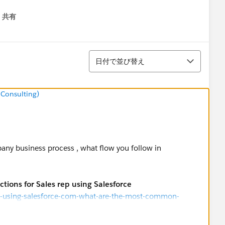
共有
menu
並び替え
日付で並び替え
 Consulting)
iness process , what flow you follow in
tions for Sales rep using Salesforce
p-using-salesforce-com-what-are-the-most-common-