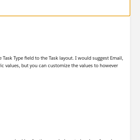
ms - Sales Management – Improving
les-Teams/Sales-Management
news-press/press-releases/2014/07/140724.jsp
sk Type field to the Task layout. I would suggest Email,
ic values, but you can customize the values to however