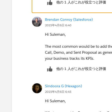
他の 1 人がこれが役立つと評価
Salesforce Consultancy – Sales Tea
Efficiency
http://www.ambood.com/Sa
Brendan Conroy (Salesforce)
http://www.salesforce.com/company/
2015年4月6日 6:40
Thanks,
Hi Suleman,
Pritam Shekhawat
The most common would be to add the Ta
Call, Demo, and Sent Proposal as gener
your business tracks its KPIs.
他の 1 人がこれが役立つと評価
Sindoora G (Hexagon)
2015年4月6日 6:45
Hi Suleman,