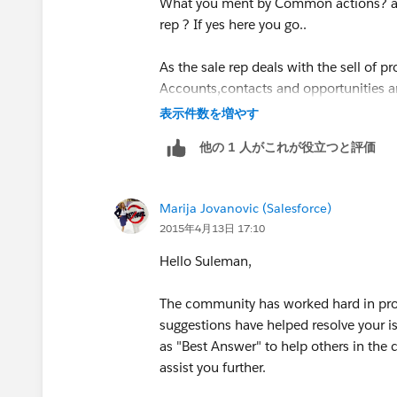
What you ment by Common actions? are 
rep ? If yes here you go..
As the sale rep deals with the sell of 
Accounts,contacts and opportunities a
define the permissions and sharing rule
表示件数を増やす
他の 1 人がこれが役立つと評価
Aslo check this link
http://www.quora.
most-common-actions
Marija Jovanovic (Salesforce)
https://www.salesforce.com/blog/2013
2015年4月13日 17:10
experts.html
Hello Suleman,
The community has worked hard in prov
suggestions have helped resolve your i
as "Best Answer" to help others in the
assist you further.