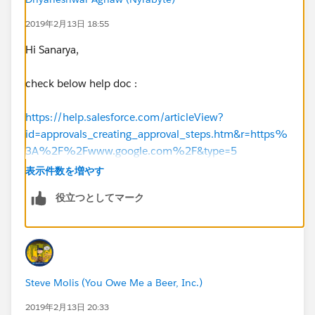
2019年2月13日 18:55
Hi Sanarya,
check below help doc :
https://help.salesforce.com/articleView?
id=approvals_creating_approval_steps.htm&r=https%
3A%2F%2Fwww.google.com%2F&type=5
表示件数を増やす
役立つとしてマーク
Steve Molis (You Owe Me a Beer, Inc.)
2019年2月13日 20:33