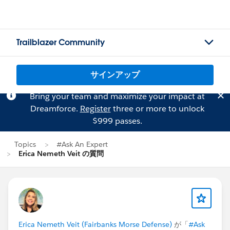
Trailblazer Community
サインアップ
Bring your team and maximize your impact at
Dreamforce.
Register
three or more to unlock
$999 passes.
Topics
#Ask An Expert
Erica Nemeth Veit の質問
Erica Nemeth Veit (Fairbanks Morse Defense)
が「
#Ask