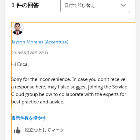
並び替え
1 件の回答
日付で並び替え
Jayson Morales (Accenture)
2019年5月20日 22:11
Hi Erica,
Sorry for the inconvenience. In case you don't receive
a response here, may I also suggest joining the Service
Cloud group below to collaborate with the experts for
best practice and advice.
https://success.salesforce.com/_ui/core/chatter/gro
表示件数を増やす
ups/GroupProfilePage?g=0F93A0000001yCOSAY
役立つとしてマーク
Hope this helps.