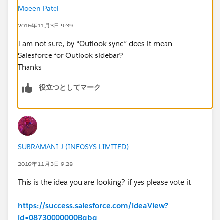
Moeen Patel
2016年11月3日 9:39
I am not sure, by “Outlook sync” does it mean
Salesforce for Outlook sidebar?
Thanks
役立つとしてマーク
SUBRAMANI J (INFOSYS LIMITED)
2016年11月3日 9:28
This is the idea you are looking? if yes please vote it
https://success.salesforce.com/ideaView?
id=08730000000Bqbq