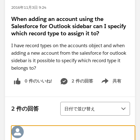
2016年11月3日 9:24
When adding an account using the
Salesforce for Outlook sidebar can I specify
which record type to assign it to?
I have record types on the accounts object and when
adding a new account from the salesforce for outlook
sidebar is it possible to specify which record type it
belongs to?
0 件のいいね!
2 件の回答
共有
Show menu
並び替え
2 件の回答
日付で並び替え