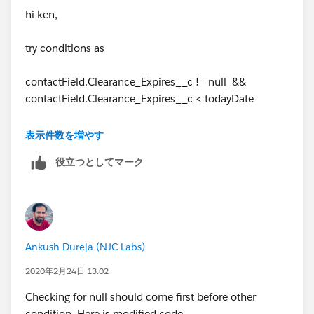
hi ken,
                contactField.Contact_Status_
                contactlist.add(contactField
try conditions as
             }
        }
contactField.Clearance_Expires__c != null &&
if(!contactlist.isEmpty()){
contactField.Clearance_Expires__c < todayDate
     try{
        udpate contactlist;
---
  }catch(Exception  e){
表示件数を増やす
        System.debug(e);
役立つとしてマーク
contactField.PKIExpires__c != null &&
   }
contactField.PKIExpires__c < todayDate
}
choose it as best answer , if it helps you
Thank you
Ankush Dureja (NJC Labs)
Piyush Singhal
2020年2月24日 13:02
Checking for null should come first before other
condition. Here is modified code