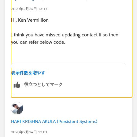
2020年2月24日 13:17
Hi, Ken Vermillion
I think you have missed updating contact if so then
you can refer below code.
global void execute(Database.BatchableContex
表示件数を増やす
list<contact> contactlist = new list<contact
役立つとしてマーク
for(Contact contactField : scope){
            if(contactField.Clearance_Expire
                contactField.DIBNet_U_Status
                contactField.Contact_Status_
                contactlist.add(contactField
HARI KRISHNA AKULA (Persistent Systems)
            }
            if(contactField.PKIExpires__c < 
2020年2月24日 13:01
                contactField.POC_Status__c =