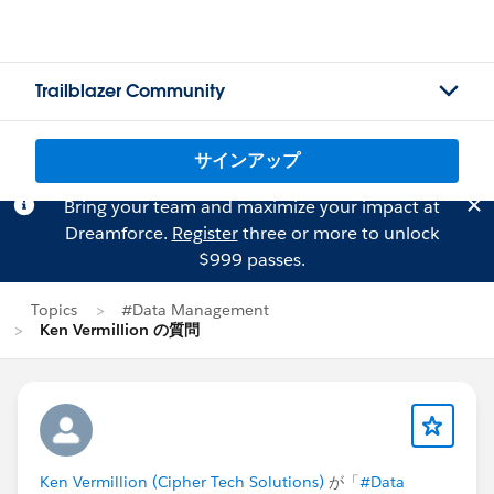
Trailblazer Community
サインアップ
Bring your team and maximize your impact at
Dreamforce.
Register
three or more to unlock
$999 passes.
Topics
#Data Management
Ken Vermillion の質問
Ken Vermillion (Cipher Tech Solutions)
が「
#Data