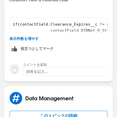
if(contactField.Clearance_Expires__c != null
                contactField.DIBNet_U_Status
                contactField.Contact_Status_
表示件数を増やす
            }
役立つとしてマーク
            if(contactField.PKIExpires__c !=
                contactField.POC_Status__c =
                contactField.Contact_Status_
コメントを追加
            }
回答を記入...
Data Management
このトピックの詳細