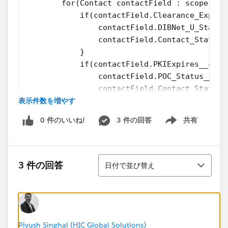
        for(Contact contactField : scope){
            if(contactField.Clearance_Expire
                contactField.DIBNet_U_Status
                contactField.Contact_Status_
            }
            if(contactField.PKIExpires__c < 
                contactField.POC_Status__c =
                contactField.Contact_Status_
表示件数を増やす
            }
        }
0 件のいいね!
3 件の回答
共有
Show menu
並び替え
3 件の回答
日付で並び替え
Piyush Singhal (HIC Global Solutions)