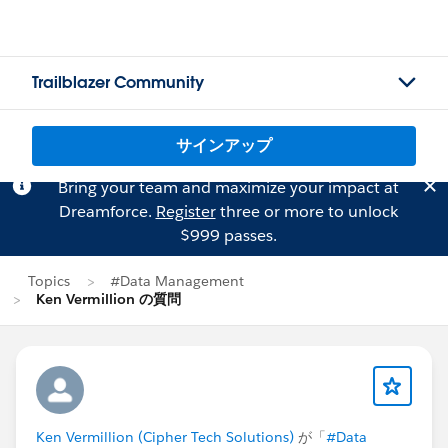
Trailblazer Community
サインアップ
Bring your team and maximize your impact at
Dreamforce.
Register
three or more to unlock
$999 passes.
Topics
#Data Management
Ken Vermillion の質問
Ken Vermillion (Cipher Tech Solutions)
が「
#Data