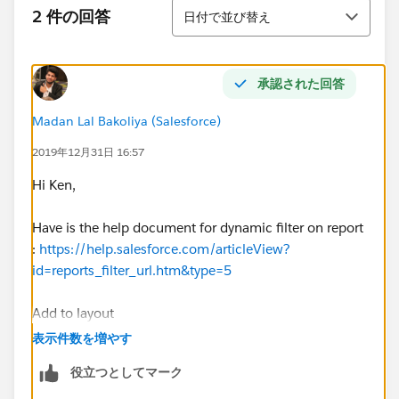
並び替え
2 件の回答
日付で並び替え
承認された回答
Madan Lal Bakoliya (Salesforce)
2019年12月31日 16:57
Hi Ken,
Have is the help document for dynamic filter on report
:
https://help.salesforce.com/articleView?
id=reports_filter_url.htm&type=5
Add to layout
:
https://help.salesforce.com/articleView?
表示件数を増やす
id=reports_embed_pagelayout.htm&type=5
役立つとしてマーク
Let me know if this helps,