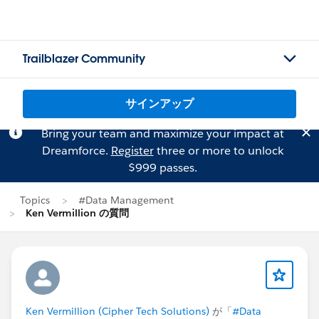
Trailblazer Community
サインアップ
Bring your team and maximize your impact at
Dreamforce.
Register
three or more to unlock
$999 passes.
Topics
#Data Management
Ken Vermillion の質問
Ken Vermillion (Cipher Tech Solutions)
が「
#Data