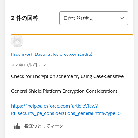
並び替え
2 件の回答
日付で並び替え
Hrushikesh Dasu (Salesforce.com India)
2020年10月8日 2:52
Check for Encryption scheme try using Case-Sensitive
General Shield Platform Encryption Considerations
https://help.salesforce.com/articleView?
id=security_pe_considerations_general.htm&type=5
役立つとしてマーク