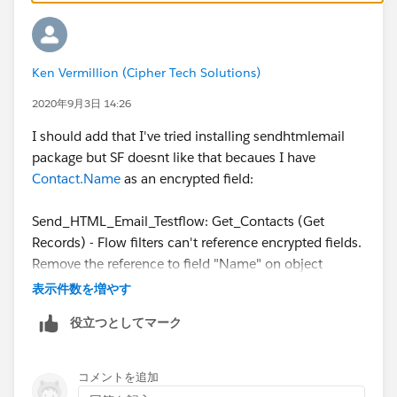
Ken Vermillion (Cipher Tech Solutions)
2020年9月3日 14:26
I should add that I've tried installing sendhtmlemail
package but SF doesnt like that becaues I have
Contact.Name
as an encrypted field:
Send_HTML_Email_Testflow: Get_Contacts (Get
Records) - Flow filters can't reference encrypted fields.
Remove the reference to field "Name" on object
"Contact".
表示件数を増やす
役立つとしてマーク
コメントを追加