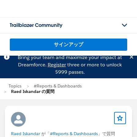
Trailblazer Community
サインアップ
Bring your team and maximize your impact at
Dreamforce.
Register
three or more to unlock
$999 passes.
Topics
#Reports & Dashboards
Raed Iskandar の質問
Raed Iskandar
が「
#Reports & Dashboards
」で質問