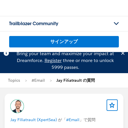
Trailblazer Community
サインアップ
Bring your team and maximize your impact at
Dreamforce.
Register
three or more to unlock
$999 passes.
Topics
#Email
Jay Filiatrault の質問
Jay Filiatrault (XpertSea)
が「
#Email
」で質問