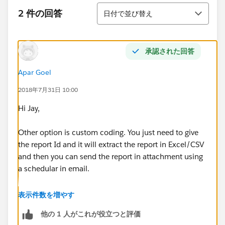
並び替え
2 件の回答
日付で並び替え
承認された回答
Apar Goel
2018年7月31日 10:00
Hi Jay,
Other option is custom coding. You just need to give
the report Id and it will extract the report in Excel/CSV
and then you can send the report in attachment using
a schedular in email.
Below is the code for help to achieve this.
表示件数を増やす
他の 1 人がこれが役立つと評価
ApexPages.PageReference objPage = new