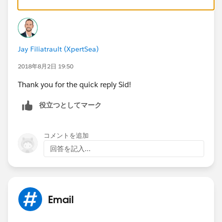
ApexPages.PageReference('/{!ReportId}?excel=1');
Messaging.EmailFileAttachment objMsgEmailAttach =
new Messaging.EmailFileAttachment();
objMsgEmailAttach.setFileName('Testing.xls');
Jay Filiatrault (XpertSea)
objMsgEmailAttach.setBody(objPage.getContent());
2018年8月2日 19:50
Thank you for the quick reply Sid!
objMsgEmailAttach.setContentType('application/
vnd.
ms
-excel');
役立つとしてマーク
If you want to extract report in CSV just replace excel
with csv.
コメントを追加
回答を記入...
Hope this will help !
Email