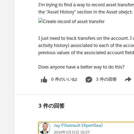
I'm trying to find a way to record asset transfer
the "Asset History" section in the Asset obejct:
I just need to track transfers on the account. I
activity history) associated to each of the ac
previous values of the associated account fiel
Does anyone have a better way to do this?
0 件のいいね!
3 件の回答
Show 
3 件の回答
Jay Filiatrault (XpertSea)
2018年1月31日 18:27