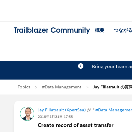
Trailblazer Community
概要
つなが
Bring your team 
Topics
#Data Management
Jay Filiatrault の質
Jay Filiatrault (XpertSea)
が「
#Data Manageme
2018年1月31日 17:55
Create record of asset transfer