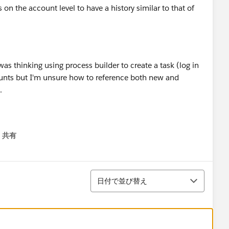
s on the account level to have a history similar to that of
 was thinking using process builder to create a task (log in
counts but I'm unsure how to reference both new and
d.
共有
menu
並び替え
日付で並び替え