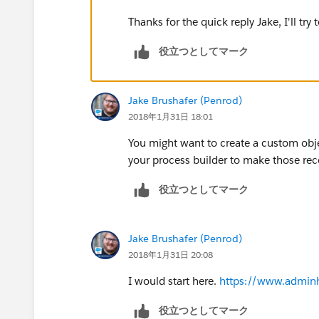
Thanks for the quick reply Jake, I'll tr
役立つとしてマーク
Jake Brushafer (Penrod)
2018年1月31日 18:01
You might want to create a custom objec
your process builder to make those rec
役立つとしてマーク
Jake Brushafer (Penrod)
2018年1月31日 20:08
I would start here.
https://www.adminhe
役立つとしてマーク