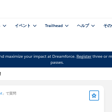
る
イベント
Trailhead
ヘルプ
その
and maximize your impact at Dreamforce.
Register
three or m
passes.
問
nt
」で質問