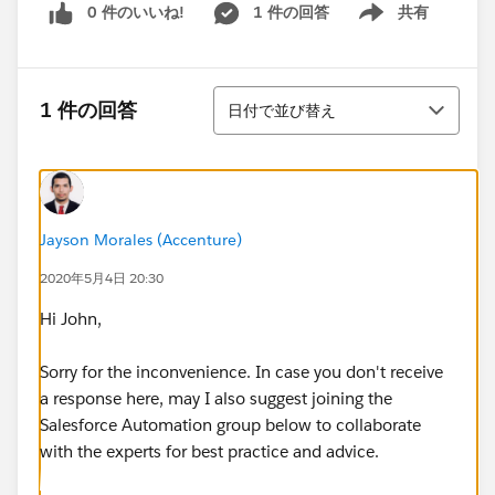
0 件のいいね!
1 件の回答
共有
Show menu
並び替え
1 件の回答
日付で並び替え
Jayson Morales (Accenture)
2020年5月4日 20:30
Hi John,
Sorry for the inconvenience. In case you don't receive
a response here, may I also suggest joining the
Salesforce Automation group below to collaborate
with the experts for best practice and advice.