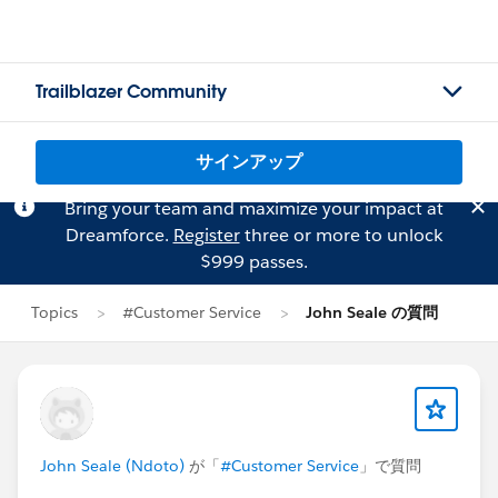
Trailblazer Community
サインアップ
Bring your team and maximize your impact at
Dreamforce.
Register
three or more to unlock
$999 passes.
Topics
#Customer Service
John Seale の質問
John Seale (Ndoto)
が「
#Customer Service
」で質問