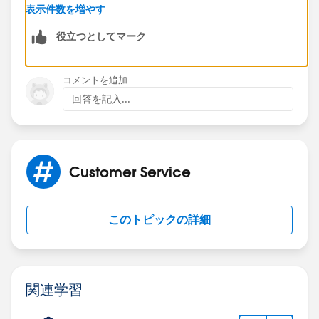
https://success.salesforce.com/_ui/core/chatter/gro
表示件数を増やす
ups/GroupProfilePage?g=0F9300000001rzc
役立つとしてマーク
Hope this helps.
コメントを追加
Regards,
回答を記入...
Jayson
Customer Service
このトピックの詳細
関連学習