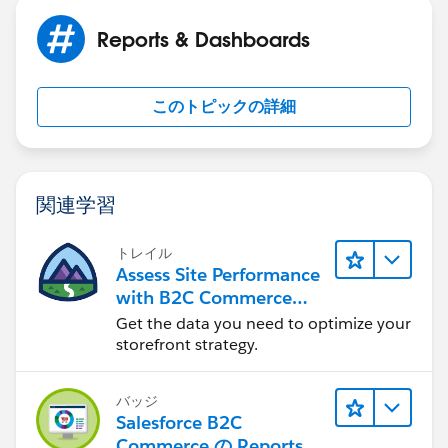
Reports & Dashboards
このトピックの詳細
関連学習
トレイル
Assess Site Performance
with B2C Commerce
Reports & Dashboards
Get the data you need to optimize your
storefront strategy.
バッジ
Salesforce B2C
Commerce の Reports &