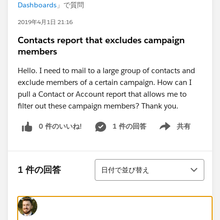
Dashboards
」で質問
2019年4月1日 21:16
Contacts report that excludes campaign
members
Hello. I need to mail to a large group of contacts and
exclude members of a certain campaign. How can I
pull a Contact or Account report that allows me to
filter out these campaign members? Thank you.
0 件のいいね!
1 件の回答
共有
Show menu
並び替え
1 件の回答
日付で並び替え