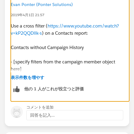
Evan Ponter (Ponter Solutions)
2019年4月1日 21:57
Use a cross filter (
https://www.youtube.com/watch?
v=kP2QQDllk-s
) on a Contacts report:
Contacts without Campaign History
- [specify filters from the campaign member object
here]
表示件数を増やす
他の 1 人がこれが役立つと評価
コメントを追加
回答を記入...