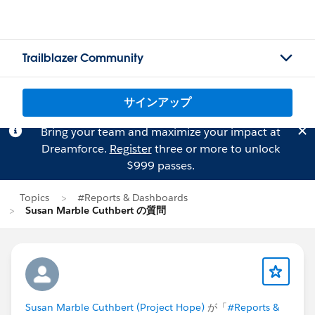
Trailblazer Community
サインアップ
Bring your team and maximize your impact at
Dreamforce.
Register
three or more to unlock
$999 passes.
Topics
#Reports & Dashboards
Susan Marble Cuthbert の質問
Susan Marble Cuthbert (Project Hope)
が「
#Reports &