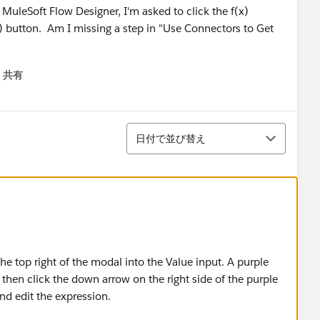
uleSoft Flow Designer, I'm asked to click the f(x)
x) button. Am I missing a step in "Use Connectors to Get
共有
menu
並び替え
日付で並び替え
he top right of the modal into the Value input. A purple
then click the down arrow on the right side of the purple
nd edit the expression.