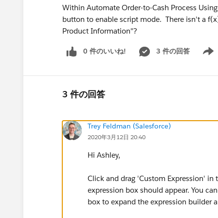
Within Automate Order-to-Cash Process Using M
button to enable script mode. There isn't a f(
Product Information"?
0 件のいいね!
3 件の回答
Show 
3 件の回答
Trey Feldman (Salesforce)
2020年3月12日 20:40
Hi Ashley,
Click and drag 'Custom Expression' in t
expression box should appear. You can 
box to expand the expression builder a