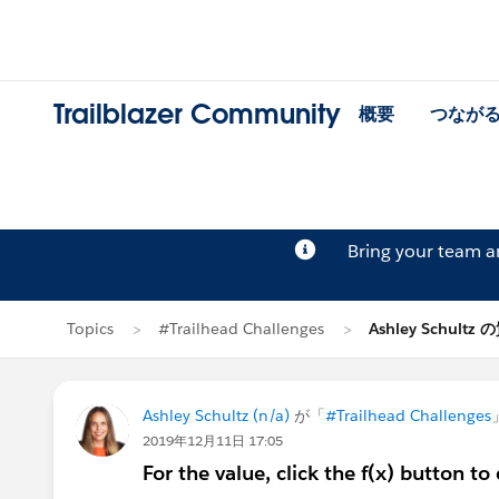
Trailblazer Community
概要
つなが
Bring your team 
Topics
#Trailhead Challenges
Ashley Schultz
Ashley Schultz (n/a)
が「
#Trailhead Challenges
2019年12月11日 17:05
For the value, click the f(x) button t