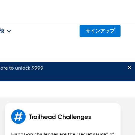
他
サインアップ
ore to unlock $999
Trailhead Challenges
Hands-on challenges are the “secret sauce” of