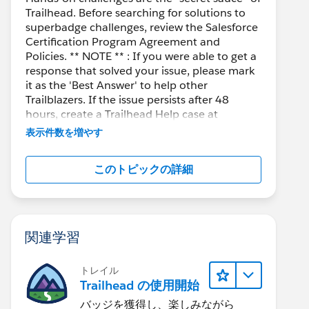
Trailhead. Before searching for solutions to
superbadge challenges, review the Salesforce
Certification Program Agreement and
Policies. ** NOTE ** : If you were able to get a
response that solved your issue, please mark
it as the 'Best Answer' to help other
Trailblazers. If the issue persists after 48
hours, create a Trailhead Help case at
https://help.salesforce.com/s/support
for
表示件数を増やす
further assistance.
このトピックの詳細
関連学習
トレイル
Trailhead の使用開始
バッジを獲得し、楽しみながら