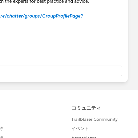
h the experts for best practice and advice.
core/chatter/groups/GroupProfilePage?