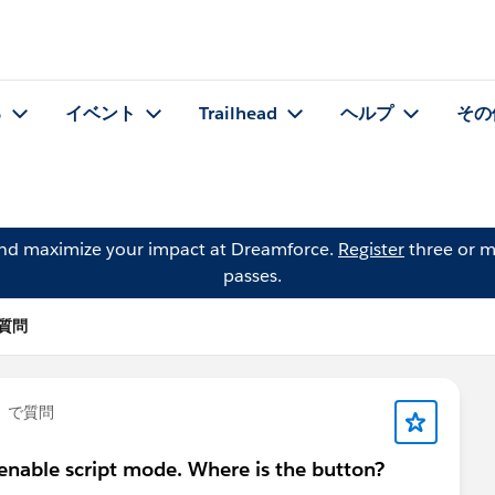
る
イベント
Trailhead
ヘルプ
その
and maximize your impact at Dreamforce.
Register
three or m
passes.
 の質問
」で質問
o enable script mode. Where is the button?