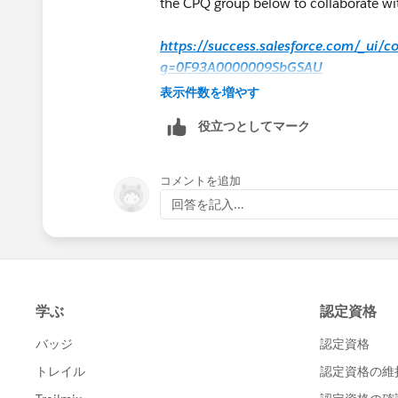
the CPQ group below to collaborate wit
https://success.salesforce.com/_ui/
g=0F93A0000009SbGSAU
表示件数を増やす
Hope that helps.
役立つとしてマーク
Regards,
コメントを追加
Jayson
回答を記入...