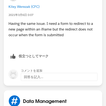
Kiley Werezak (CFC)
Jayson
2021年3月6日 0:07
Having the same issue. I need a form to redirect to a
new page within an iframe but the redirect does not
occur when the form is submitted
役立つとしてマーク
コメントを追加
回答を記入...
Data Management