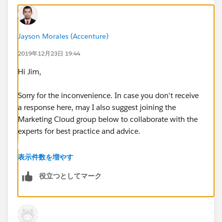
Jayson Morales (Accenture)
2019年12月23日 19:44
Hi Jim,
Sorry for the inconvenience. In case you don't receive
a response here, may I also suggest joining the
Marketing Cloud group below to collaborate with the
experts for best practice and advice.
https://success.salesforce.com/_ui/core/chatter/gro
表示件数を増やす
ups/GroupProfilePage?g=0F9300000001pQ5CAI
役立つとしてマーク
Hope that helps.
Regards,