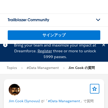
Trailblazer Community
サインアップ
Bring your team and maximize your impact at
Dreamforce.
Register
three or more to unlock
$999 passes.
Topics
#Data Management
Jim Cook の質問
Jim Cook (Synovus)
が「
#Data Management
」で質問