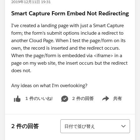
2019年12月11日 19:31
Smart Capture Form Embed Not Redirecting
I've created a landing page with just a Smart Capture
form; the form's submit options include a redirect to
another Cloud Page. When I test the page/form on its
own, the record is inserted and the redirect occurs.
When the page/form is embedded via <iframe> in a
page on my web site, the insert occurs but the redirect
does not.
Any ideas on what I'm overlooking?
2 件の回答
共有
1 件のいいね!
Show menu
並び替え
2 件の回答
日付で並び替え