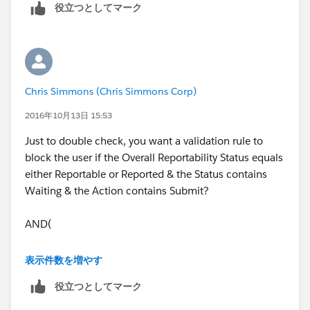
役立つとしてマーク
Chris Simmons (Chris Simmons Corp)
2016年10月13日 15:53
Just to double check, you want a validation rule to
block the user if the Overall Reportability Status equals
either Reportable or Reported & the Status contains
Waiting & the Action contains Submit?
AND(
OR(Overall Reportability Status =
表示件数を増やす
"Reportable", Overall Reportability Status =
役立つとしてマーク
"Reported"),