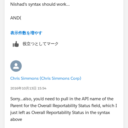
Nishad's syntax should work...
AND(
OR( TEXT(Overall_Reportable_Status__c) =
表示件数を増やす
"Reportable", TEXT(Overall_Reportable_Status__c) =
役立つとしてマーク
"Reported" ),
Contains(CMP_WF_Status__c,"Waiting"),
Contains(CMP_WF_Action__c ,"Submit")
Chris Simmons (Chris Simmons Corp)
)
2016年10月13日 15:54
Sorry...also, you'd need to pull in the API name of the
Parent for the Overall Reportability Status field, which I
just left as Overall Reportability Status in the syntax
above