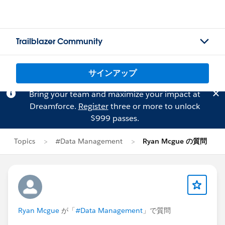
Trailblazer Community
サインアップ
Bring your team and maximize your impact at
Dreamforce.
Register
three or more to unlock
$999 passes.
Topics
#Data Management
Ryan Mcgue の質問
Ryan Mcgue
が「
#Data Management
」で質問