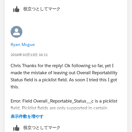
役立つとしてマーク
Contains(CMP_WF_Status__c,"Waiting"),
Contains(CMP_WF_Action__c ,"Submit")
)))
Ryan Mcgue
2016年10月13日 16:11
Chris Thanks for the reply! Ok following so far, yet I
made the mistake of leaving out Overall Reportability
Status field is a picklist field. As soon I tried this I got
this.
Error: Field Overall_Reportable_Status__c is a picklist
field. Picklist fields are only supported in certain
functions.
表示件数を増やす
役立つとしてマーク