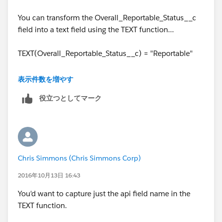
You can transform the Overall_Reportable_Status__c
field into a text field using the TEXT function...
TEXT(Overall_Reportable_Status__c) = "Reportable"
or you can just use the ISPICKVAL function...
表示件数を増やす
役立つとしてマーク
ISPICKVAL(Overall_Reportable_Status__c, "Reportable
")
Chris Simmons (Chris Simmons Corp)
2016年10月13日 16:43
You'd want to capture just the api field name in the
TEXT function.