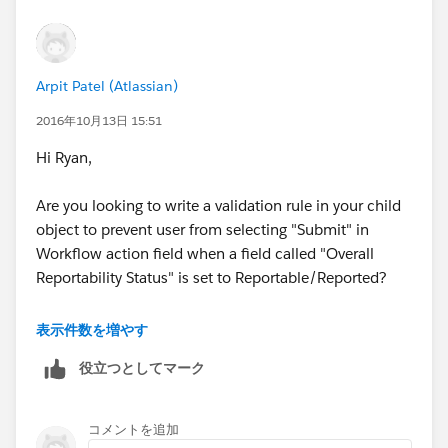
Contains(CMP_WF_Status__c,"Waiting"),
Contains(CMP_WF_Action__c ,"Submit")
Arpit Patel (Atlassian)
)
2016年10月13日 15:51
Hi Ryan,
Are you looking to write a validation rule in your child
object to prevent user from selecting "Submit" in
Workflow action field when a field called "Overall
Reportability Status" is set to Reportable/Reported?
Are all the 3 fields that you have given are picklist
表示件数を増やす
fields?
役立つとしてマーク
コメントを追加