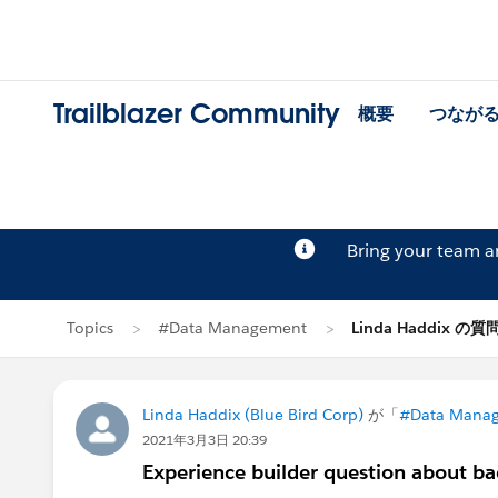
Trailblazer Community
概要
つなが
Bring your team 
Topics
#Data Management
Linda Haddix の質
Linda Haddix (Blue Bird Corp)
が「
#Data Mana
2021年3月3日 20:39
Experience builder question about b