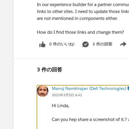
In our experience builder for a partner commun
links to other sites. I need to update those lin
are not mentioned in components either.
How do I find those links and change them?
0 件のいいね!
3 件の回答
Show 
3 件の回答
Manoj Nambirajan (Dell Technologies)
2021年3月5日 6:41
Hi Linda,
Can you hep share a screenshot of it.?