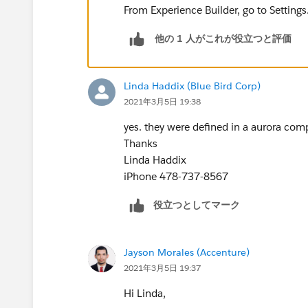
From Experience Builder, go to Setting
他の 1 人がこれが役立つと評価
Linda Haddix (Blue Bird Corp)
2021年3月5日 19:38
yes. they were defined in a aurora com
Thanks
Linda Haddix
iPhone 478-737-8567
役立つとしてマーク
Jayson Morales (Accenture)
2021年3月5日 19:37
Hi Linda,