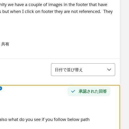
ity we have a couple of images in the footer that have
ks but when I click on footer they are not referenced. They
共有
menu
並び替え
日付で並び替え
承認された回答
 also what do you see if you follow below path