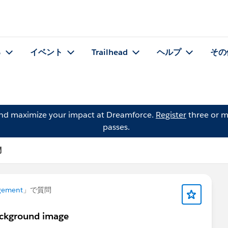
る
イベント
Trailhead
ヘルプ
その
and maximize your impact at Dreamforce.
Register
three or m
passes.
問
gement
」で質問
ackground image