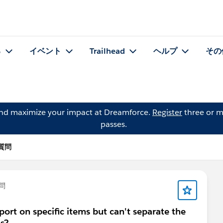
る
イベント
Trailhead
ヘルプ
その
and maximize your impact at Dreamforce.
Register
three or m
passes.
の質問
問
eport on specific items but can't separate the
as?