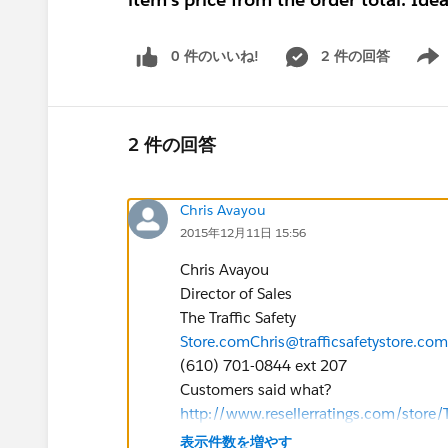
0 件のいいね!
2 件の回答
Show 
2 件の回答
Chris Avayou
2015年12月11日 15:56
Chris Avayou
Director of Sales
The Traffic Safety
Store.com
Chris@trafficsafetystore.com
(610) 701-0844 ext 207
Customers said what?
http://www.resellerratings.com/store/T
表示件数を増やす