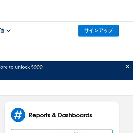
他
サインアップ
ore to unlock $999
Reports & Dashboards