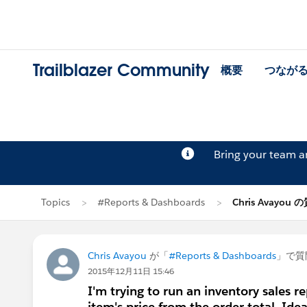
Trailblazer Community
概要
つなが
Bring your team 
Topics
#Reports & Dashboards
Chris Avayou 
Chris Avayou
が「
#Reports & Dashboards
」で質
2015年12月11日 15:46
I'm trying to run an inventory sales r
item's price from the order total. Ide