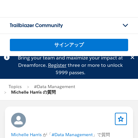
Trailblazer Community
サインアップ
Bring your team and maximize your impact at
Dreamforce.
Register
three or more to unlock
$999 passes.
Topics
#Data Management
Michelle Harris の質問
Michelle Harris
が「
#Data Management
」で質問