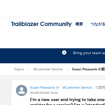
Trailblazer Community
概要
つなが
Bring your team 
Topics
#Customer Service
Susan Pleasants の
Susan Pleasants
が「
#Customer Service
」で質問
2015年3月20日 16:44
I'm a new user and trying to take one 
register for a session? I'm a "standard