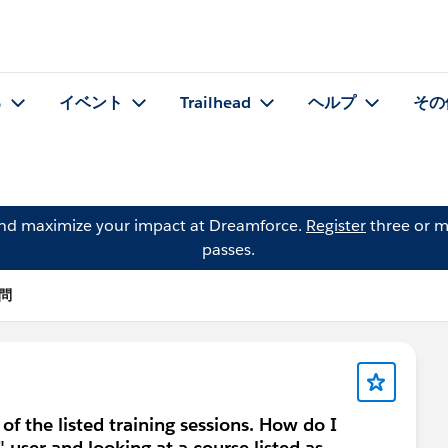
る
イベント
Trailhead
ヘルプ
その
and maximize your impact at Dreamforce.
Register
three or m
passes.
質問
of the listed training sessions. How do I
" user and looking at a course listed as