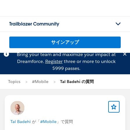
Trailblazer Community
サインアップ
Bring your team and maximize your impact at
Dreamforce.
Register
three or more to unlock
$999 passes.
Topics
#Mobile
Tal Badehi の質問
Tal Badehi
が「
#Mobile
」で質問