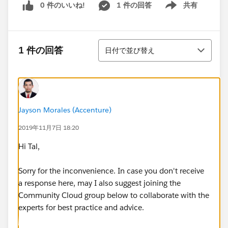
0 件のいいね!
1 件の回答
共有
Show menu
並び替え
1 件の回答
日付で並び替え
Jayson Morales (Accenture)
2019年11月7日 18:20
Hi Tal,
Sorry for the inconvenience. In case you don't receive
a response here, may I also suggest joining the
Community Cloud group below to collaborate with the
experts for best practice and advice.