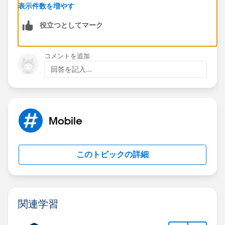
https://success.salesforce.com/_ui/core/chatter/gro
表示件数を増やす
ups/GroupProfilePage?g=0F9300000001oDd
役立つとしてマーク
Hope that helps.
コメントを追加
Regards,
回答を記入...
Jayson
Mobile
このトピックの詳細
関連学習