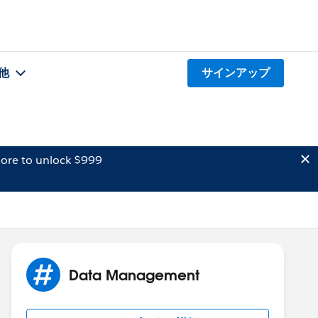
他
サインアップ
ore to unlock $999
Data Management