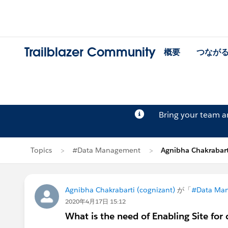
Trailblazer Community
概要
つなが
Bring your team 
Topics
#Data Management
Agnibha Chakraba
Agnibha Chakrabarti (cognizant)
が「
#Data Ma
2020年4月17日 15:12
What is the need of Enabling Site for 