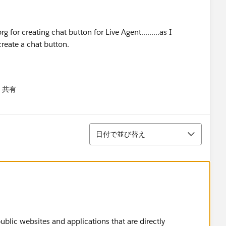
g for creating chat button for Live Agent.........as I
create a chat button.
共有
menu
並び替え
日付で並び替え
ublic websites and applications that are directly