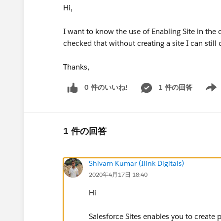
Hi,
I want to know the use of Enabling Site in the or
checked that without creating a site I can still 
Thanks,
0 件のいいね!
1 件の回答
Show 
1 件の回答
Shivam Kumar (Ilink Digitals)
2020年4月17日 18:40
Hi
Salesforce Sites enables you to create p