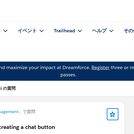
る
イベント
Trailhead
ヘルプ
その
and maximize your impact at Dreamforce.
Register
three or m
passes.
rti の質問
nagement
」で質問
creating a chat button