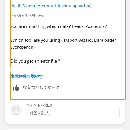
Rejith Varma (Amdrodd Technologies Inc)
2018年4月23日 12:41
You are importing which data? Leads, Accounts?
Which tool are you using - IMport wizard, Daraloader,
Workbench?
Did you get an error file ?
Also, can you share the screenshot ?
表示件数を増やす
役立つとしてマーク
コメントを追加
回答を記入...