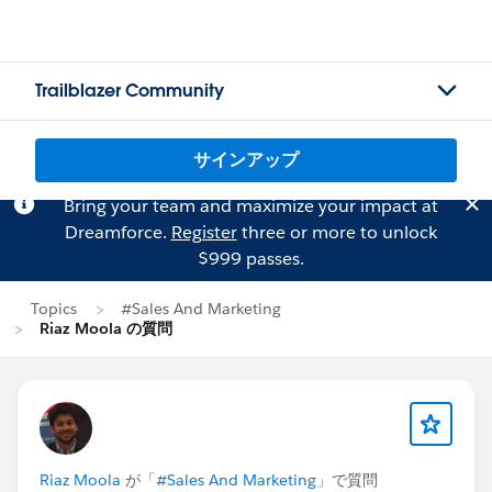
Trailblazer Community
サインアップ
Bring your team and maximize your impact at
Dreamforce.
Register
three or more to unlock
$999 passes.
Topics
#Sales And Marketing
Riaz Moola の質問
Riaz Moola
が「
#Sales And Marketing
」で質問