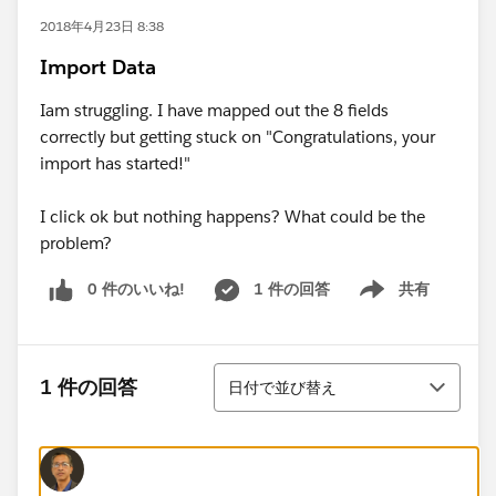
2018年4月23日 8:38
Import Data
Iam struggling. I have mapped out the 8 fields
correctly but getting stuck on "Congratulations, your
import has started!"
I click ok but nothing happens? What could be the
problem?
0 件のいいね!
1 件の回答
共有
Show menu
並び替え
1 件の回答
日付で並び替え