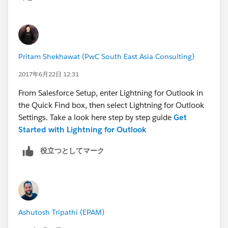
the Add-ins Funktion "Store" in outlook.
After Adding the Salesforce lightning for outlook and
restart outlook, I still can´t see any icon of the lightning
Pritam Shekhawat (PwC South East Asia Consulting)
unter outlook.
2017年6月22日 12:31
Thx in advance for your help.
From Salesforce Setup, enter Lightning for Outlook in
the Quick Find box, then select Lightning for Outlook
Settings. Take a look here step by step guide
Get
Started with Lightning for Outlook
役立つとしてマーク
Ashutosh Tripathi (EPAM)