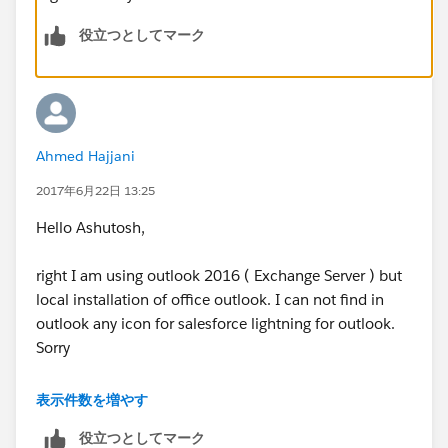
役立つとしてマーク
Ahmed Hajjani
2017年6月22日 13:25
Hello Ashutosh,
right I am using outlook 2016 ( Exchange Server ) but
local installation of office outlook. I can not find in
outlook any icon for salesforce lightning for outlook.
Sorry
And when I try to managed the installed App under
表示件数を増やす
Outlook, I can not seen in the liste the lightning for
役立つとしてマーク
outlook, allthough I have already added the App using