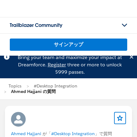
Trailblazer Community
サインアップ
Bring your team and maximize your impact at
Dreamforce.
Register
three or more to unlock
$999 passes.
Topics
#Desktop Integration
Ahmed Hajjani の質問
Ahmed Hajjani
が「
#Desktop Integration
」で質問