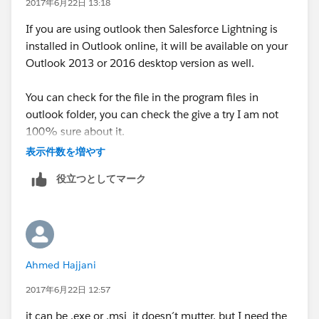
2017年6月22日 13:18
If you are using outlook then Salesforce Lightning is
installed in Outlook online, it will be available on your
Outlook 2013 or 2016 desktop version as well.
You can check for the file in the program files in
outlook folder, you can check the give a try I am not
100% sure about it.
表示件数を増やす
役立つとしてマーク
Ahmed Hajjani
2017年6月22日 12:57
it can be .exe or .msi it doesn´t mutter, but I need the