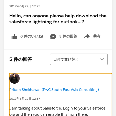
2017年6月22日 12:27
Hello, can anyone please help download the
salesforce lightning for outlook...?
0 件のいいね!
5 件の回答
共有
Show menu
並び替え
5 件の回答
日付で並び替え
Pritam Shekhawat (PwC South East Asia Consulting)
2017年6月22日 12:37
I am talking about Salesforce. Login to your Salesforce
org and then you can enable this from there.