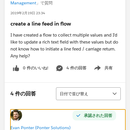
Management
」で質問
2019年2月19日 23:34
create a line feed in flow
I have created a flow to collect multiple values and I'd
like to update a rich text field with these values but do
not know how to initiate a line feed / carriage return.
Any help?
0 件のいいね!
4 件の回答
共有
Show menu
並び替え
4 件の回答
日付で並び替え
承認された回答
Evan Ponter (Ponter Solutions)