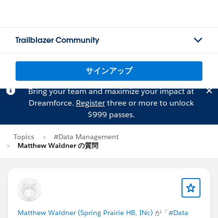
Trailblazer Community
サインアップ
Bring your team and maximize your impact at
Dreamforce.
Register
three or more to unlock
$999 passes.
Topics
#Data Management
Matthew Waldner の質問
Matthew Waldner (Spring Prairie HB, INc)
が「
#Data