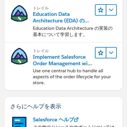
トレイル
Education Data
Architecture (EDA) の管
理
Education Data Architecture の実装の
基本について学習します。
トレイル
Implement Salesforce
Order Management with
a B2B, B2C, or B2B2C
Use one central hub to handle all
Commerce Store
aspects of the order lifecycle for your
store.
さらにヘルプを表示
Salesforce ヘルプ