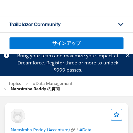
Trailblazer Community
サインアップ
Bring your team and maximize your impact at
Dreamforce.
Register
three or more to unlock
$999 passes.
Topics
#Data Management
Narasimha Reddy の質問
Narasimha Reddy (Accenture)
が「
#Data