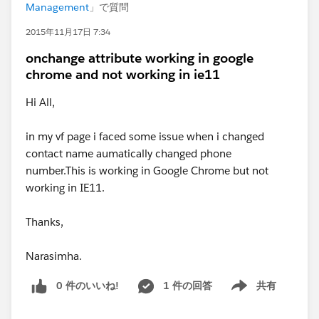
Management
」で質問
2015年11月17日 7:34
onchange attribute working in google
chrome and not working in ie11
Hi All,
in my vf page i faced some issue when i changed
contact name aumatically changed phone
number.This is working in Google Chrome but not
working in IE11.
Thanks,
Narasimha.
0 件のいいね!
1 件の回答
共有
Show menu