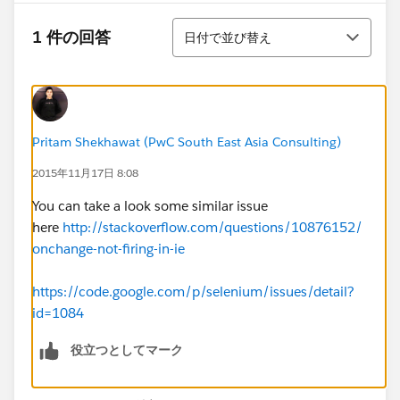
並び替え
1 件の回答
日付で並び替え
Pritam Shekhawat (PwC South East Asia Consulting)
2015年11月17日 8:08
You can take a look some similar issue
here
http://stackoverflow.com/questions/10876152/
onchange-not-firing-in-ie
https://code.google.com/p/selenium/issues/detail?
id=1084
役立つとしてマーク