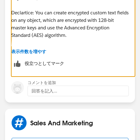
Declartice: You can create encrypted custom text fields
on any object, which are encrypted with 128-bit
master keys and use the Advanced Encryption
Standard (AES) algorithm.
Development: You can use Apex Crypto class. Head to
表示件数を増やす
the developer
役立つとしてマーク
community,
https://developer.salesforce.com/
, for
more support on this.
コメントを追加
Eric
回答を記入...
Sales And Marketing