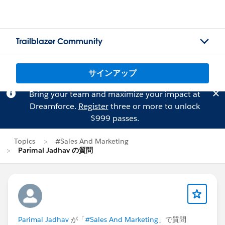
Trailblazer Community
サインアップ
Bring your team and maximize your impact at
Dreamforce.
Register
three or more to unlock
$999 passes.
Topics
#Sales And Marketing
Parimal Jadhav の質問
Parimal Jadhav
が「
#Sales And Marketing
」で質問