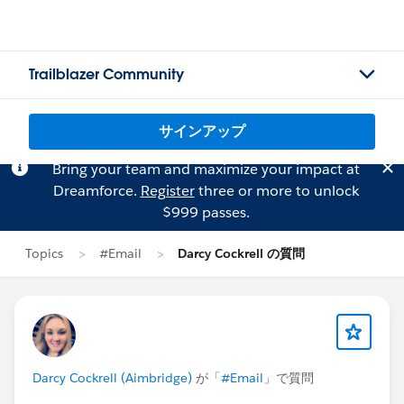
Trailblazer Community
サインアップ
Bring your team and maximize your impact at
Dreamforce.
Register
three or more to unlock
$999 passes.
Topics
#Email
Darcy Cockrell の質問
Darcy Cockrell (Aimbridge)
が「
#Email
」で質問