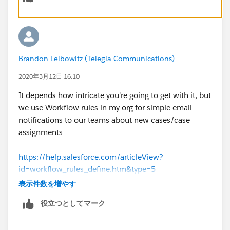
Brandon Leibowitz (Telegia Communications)
2020年3月12日 16:10
It depends how intricate you're going to get with it, but
we use Workflow rules in my org for simple email
notifications to our teams about new cases/case
assignments
https://help.salesforce.com/articleView?
id=workflow_rules_define.htm&type=5
表示件数を増やす
If i'm want to do more complex operations I create a
役立つとしてマーク
rule in Process Builder