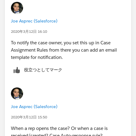
https://help.salesforce.com/articleView?
id=process_overview.htm&type=5
Joe Asprec (Salesforce)
I wrote a formula for when a case is assigned to a
particular team. This formula will be triggered when a
2020年3月12日 16:10
case is created with "Case Assignment" (a picklist
To notify the case owner, you set this up in Case
field) as NOC, or when the Case Assignment is
Assignment Rules from there you can add an email
changed to NOC.
template for notification.
The rule then triggers an Action to send a template
役立つとしてマーク
email. You can use any field you'd like. Some of the
function calls below will change, depending your field
type.
OR (
Joe Asprec (Salesforce)
AND(
2020年3月12日 15:50
When a rep opens the case? Or when a case is
ISNEW() ,
received/created? Case Auto-response rule?