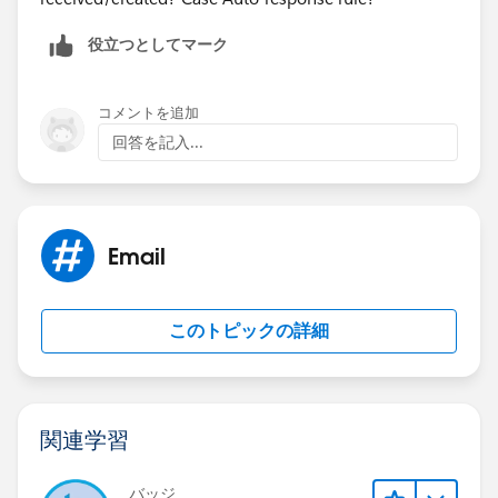
ISPICKVAL( Case_assignment__c , "NOC" )
役立つとしてマーク
) ,
コメントを追加
回答を記入...
AND (
ISCHANGED( Case_assignment__c ) ,
ISPICKVAL( Case_assignment__c , "NOC" )
Email
)
このトピックの詳細
)
Hope this helps!
関連学習
バッジ