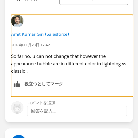
Amit Kumar Giri (Salesforce)
2018年11月23日 17:42
So far no. u can not change that however the
appearance bubble are in different color in lightning vs
classic .
役立つとしてマーク
コメントを追加
回答を記入...