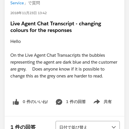
Service
」で質問
2018年11月23日 13:42
Live Agent Chat Transcript - changing
colours for the responses
Hello
On the Live Agent Chat Transacripts the bubbles
representing the agent are dark blue and the customer
are grey. Does anyone know if it is possible to
change this as the grey ones are harder to read.
0 件のいいね!
1 件の回答
共有
Show menu
並び替え
1 件の回答
日付で並び替え