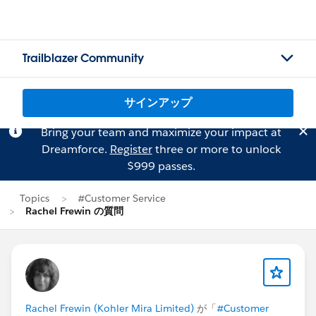
Trailblazer Community
サインアップ
Bring your team and maximize your impact at
Dreamforce.
Register
three or more to unlock
$999 passes.
Topics
#Customer Service
Rachel Frewin の質問
Rachel Frewin (Kohler Mira Limited)
が「
#Customer