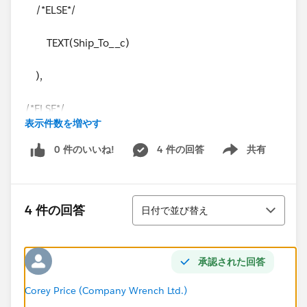
/*ELSE*/
TEXT(Ship_To__c)
),
/*ELSE*/
表示件数を増やす
Opportunity_Branch__c
0 件のいいね!
4 件の回答
共有
Show menu
),
並び替え
Responsible_Branch__c )
4 件の回答
日付で並び替え
Responsible Branch is a picklist.
承認された回答
Corey Price (Company Wrench Ltd.)