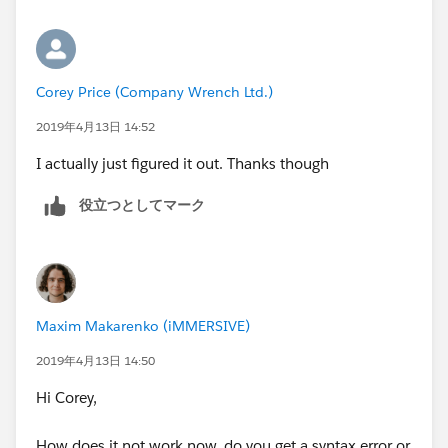
Corey Price (Company Wrench Ltd.)
2019年4月13日 14:52
I actually just figured it out. Thanks though
役立つとしてマーク
Maxim Makarenko (iMMERSIVE)
2019年4月13日 14:50
Hi Corey,
How does it not work now, do you get a syntax error or