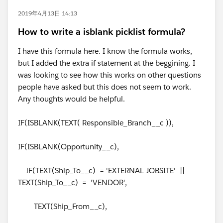
2019年4月13日 14:13
How to write a isblank picklist formula?
I have this formula here. I know the formula works,
but I added the extra if statement at the beggining. I
was looking to see how this works on other questions
people have asked but this does not seem to work.
Any thoughts would be helpful.
IF(ISBLANK(TEXT( Responsible_Branch__c )),
IF(ISBLANK(Opportunity__c),
IF(TEXT(Ship_To__c) = 'EXTERNAL JOBSITE' ||
TEXT(Ship_To__c) = 'VENDOR',
TEXT(Ship_From__c),