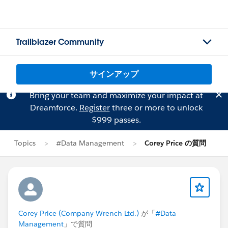
Trailblazer Community
サインアップ
Bring your team and maximize your impact at
Dreamforce.
Register
three or more to unlock
$999 passes.
Topics
#Data Management
Corey Price の質問
Corey Price (Company Wrench Ltd.)
が「
#Data
Management
」で質問