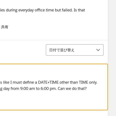
ies during everyday office time but failed. Is that
共有
menu
並び替え
日付で並び替え
looks like I must define a DATE+TIME other than TIME only.
king day from 9:00 am to 6:00 pm. Can we do that?