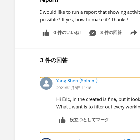
I would like to run a report that showing activit
possible? If yes, how to make it? Thanks!
0 件のいいね!
3 件の回答
Show 
3 件の回答
Yang Shen (Spirent)
2021年1月8日 11:18
Hi Eric, in the created is fine, but it 
What I want is to filter out every wor
役立つとしてマーク