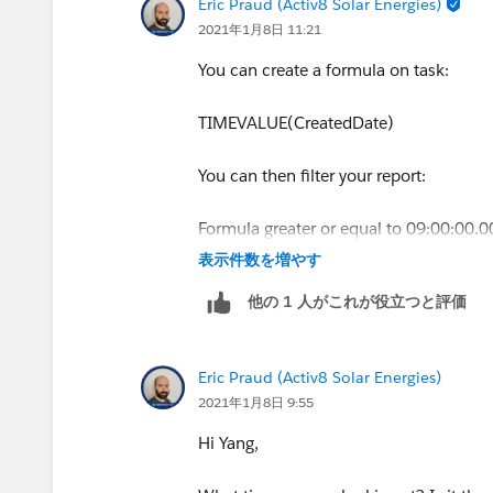
Eric Praud (Activ8 Solar Energies)
2021年1月8日 11:21
You can create a formula on task:
TIMEVALUE(CreatedDate)
You can then filter your report:
Formula greater or equal to 09:00:00.0
表示件数を増やす
AND
他の 1 人がこれが役立つと評価
Formual less or equal to 18:00:00.000
Eric Praud (Activ8 Solar Energies)
2021年1月8日 9:55
Hi Yang,