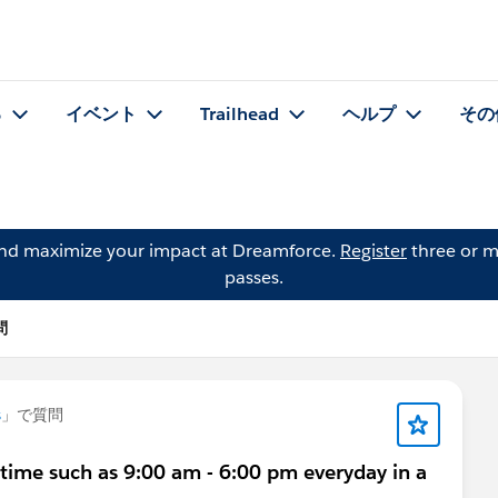
る
イベント
Trailhead
ヘルプ
その
and maximize your impact at Dreamforce.
Register
three or m
passes.
問
s
」で質問
e time such as 9:00 am - 6:00 pm everyday in a