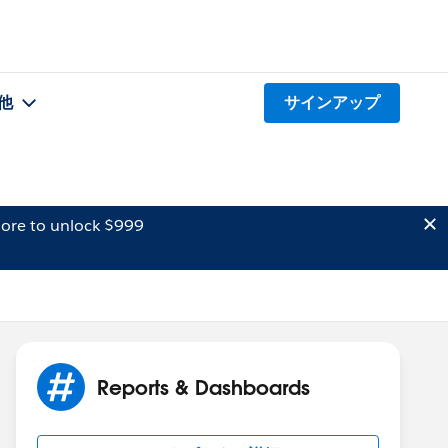
他
サインアップ
ore to unlock $999
Reports & Dashboards