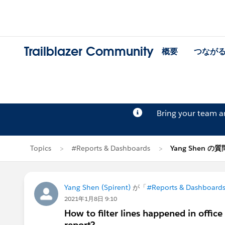
Trailblazer Community
概要
つなが
Bring your team 
Topics
#Reports & Dashboards
Yang Shen の質
Yang Shen (Spirent)
が「
#Reports & Dashboard
2021年1月8日 9:10
How to filter lines happened in offic
report?